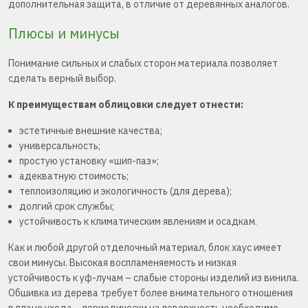
дополнительная защита, в отличие от деревянных аналогов.
Плюсы и минусы
Понимание сильных и слабых сторон материала позволяет
сделать верный выбор.
К преимуществам облицовки следует отнести:
эстетичные внешние качества;
универсальность;
простую установку «шип-паз»;
адекватную стоимость;
теплоизоляцию и экологичность (для дерева);
долгий срок службы;
устойчивость к климатическим явлениям и осадкам.
Как и любой другой отделочный материал, блок хаус имеет
свои минусы. Высокая воспламеняемость и низкая
устойчивость к уф-лучам – слабые стороны изделий из винила.
Обшивка из дерева требует более внимательного отношения
в плане ухода – периодически на поверхность необходимо