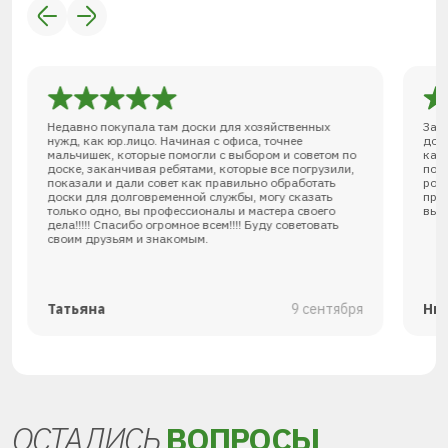
Недавно покупала там доски для хозяйственных
Зак
нужд, как юр.лицо. Начиная с офиса, точнее
дов
мальчишек, которые помогли с выбором и советом по
кач
доске, заканчивая ребятами, которые все погрузили,
под
показали и дали совет как правильно обработать
роз
доски для долговременной службы, могу сказать
при
только одно, вы профессионалы и мастера своего
выс
дела!!!!! Спасибо огромное всем!!!! Буду советовать
своим друзьям и знакомым.
Татьяна
9 сентября
Ни
ОСТАЛИСЬ
ВОПРОСЫ