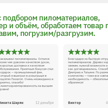
с подбором пиломатериалов,
р и объём, обработаем товар 
авим, погрузим/разгрузим.
Заказывал пиломатериалы. Остался
Благодарю за быструю отгр
более чем доволен качеством досок,
пиломатериалов. Дерево хо
скоростью доставки и качеством
свежее, нужной влажности и 
обслуживания. Приятным бонусом стал
как договаривались. Спаси
подарок — промышленный фен,
Дмитрию и Татьяне. По разм
который я выиграл в розыгрыше в
количеству — тоже все совпа
соцсетях Пилатоп. Очень неожиданно и
необходимость — обязатель
приятно, спасибо!
обратимся!
Клиентоориентированность на высшем
уровне!
Никита Шаряк
12 декабря
Виктор
4