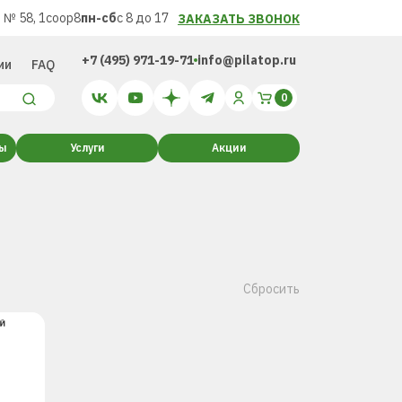
 № 58, 1соор8
пн-сб
с 8 до 17
ЗАКАЗАТЬ ЗВОНОК
+7 (495) 971-19-71
info@pilatop.ru
ии
FAQ
ты
Услуги
Акции
Сбросить