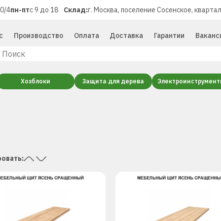
40/4
пн-пт
с 9 до 18
Склад:
г. Москва, поселение Сосенское, квартал
с
Производство
Оплата
Доставка
Гарантии
Ваканс
Хозблоки
Защита для дерева
Электроинструмен
овать: