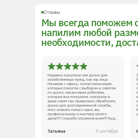
Отзывы
Мы всегда поможем 
напилим любой разме
необходимости, дост
 доски для
Недавно покупала там доски для
ак юр.лицо.
хозяйственных нужд, как юр.лицо.
ее мальчишек,
Начиная с офиса, точнее мальчишек,
ором и советом
которые помогли с выбором и советом
ребятами,
по доске, заканчивая ребятами,
, показали и
которые все погрузили, показали и
ьно обработать
дали совет как правильно обработать
нной службы,
доски для долговременной службы,
но, вы
могу сказать только одно, вы
ра своего
профессионалы и мастера своего
ное всем!!!! Буду
дела!!!!! Спасибо огромное всем!!!! Буду
ьям и знакомым.
советовать своим друзьям и знакомым.
9 сентября
Татьяна
9 сентября