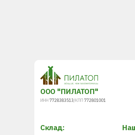
ООО "ПИЛАТОП"
ИНН
7728383513
/
КПП
772801001
Склад:
Наш