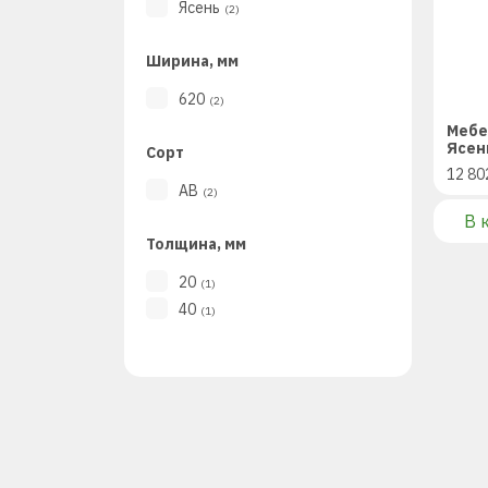
Ясень
(2)
Ширина, мм
620
(2)
Мебе
Ясен
Сорт
12 80
AB
(2)
В 
Толщина, мм
20
(1)
40
(1)