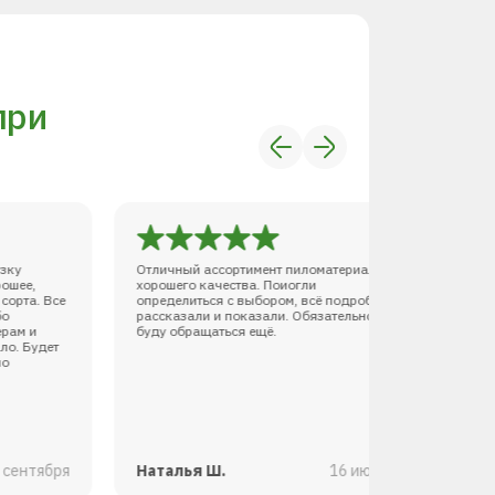
при
узку
Отличный ассортимент пиломатериала
Недав
рошее,
хорошего качества. Поиогли
хозяй
сорта. Все
определиться с выбором, всё подробно
Начин
бо
рассказали и показали. Обязательно
котор
ерам и
буду обращаться ещё.
по до
ло. Будет
котор
но
дали 
доски
могу с
профе
дела!!
совет
 сентября
Наталья Ш.
16 июня
Тать