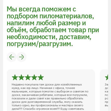
Мы всегда поможем с
подбором пиломатериалов,
напилим любой размер и
объём, обработаем товар при
необходимости, доставим,
погрузим/разгрузим.
Недавно покупала там доски для хозяйственных
Зак
нужд, как юр.лицо. Начиная с офиса, точнее
дов
мальчишек, которые помогли с выбором и советом по
кач
доске, заканчивая ребятами, которые все погрузили,
под
показали и дали совет как правильно обработать
роз
доски для долговременной службы, могу сказать
при
только одно, вы профессионалы и мастера своего
выс
дела!!!!! Спасибо огромное всем!!!! Буду советовать