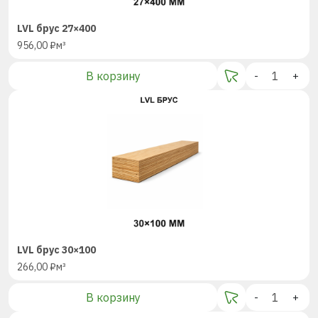
LVL брус 27×400
956,00
₽
м³
В корзину
-
+
LVL брус 30×100
266,00
₽
м³
В корзину
-
+