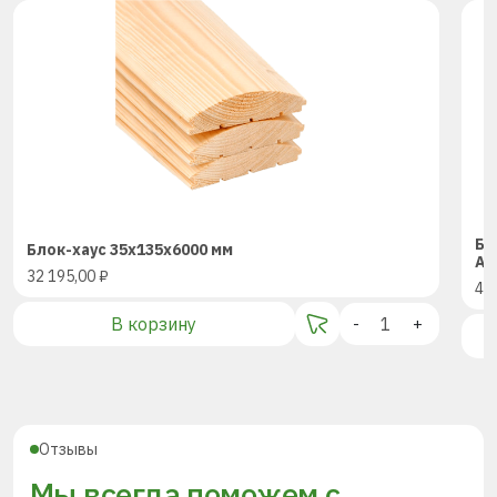
Бр
Блок-хаус 35х135х6000 мм
AB
32 195,00
₽
48
В корзину
-
+
Отзывы
Мы всегда поможем с