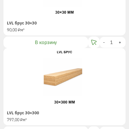
LVL брус 30×30
90,00
₽
м³
В корзину
-
+
LVL брус 30×300
797,00
₽
м³