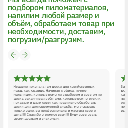
подбором пиломатериалов,
напилим любой размер и
объём, обработаем товар при
необходимости, доставим,
погрузим/разгрузим.
Недавно покупала там доски для хозяйственных
Зак
нужд, как юр.лицо. Начиная с офиса, точнее
дов
мальчишек, которые помогли с выбором и советом по
кач
доске, заканчивая ребятами, которые все погрузили,
под
показали и дали совет как правильно обработать
роз
доски для долговременной службы, могу сказать
при
только одно, вы профессионалы и мастера своего
выс
дела!!!!! Спасибо огромное всем!!!! Буду советовать
своим друзьям и знакомым.