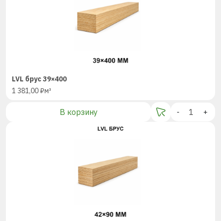
LVL брус 39×400
1 381,00
₽
м³
В корзину
-
+