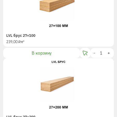
LVL брус 27×100
239,00
₽
м³
В корзину
-
+