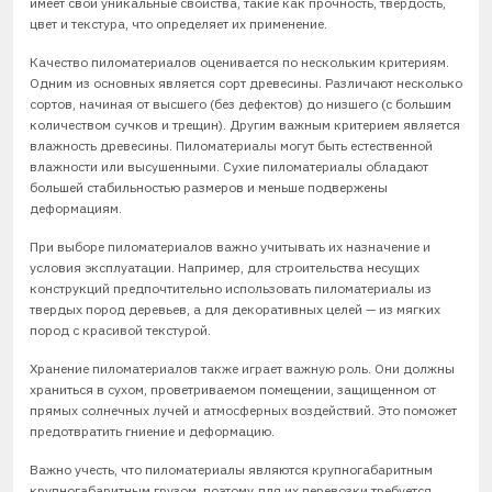
имеет свои уникальные свойства, такие как прочность, твердость,
цвет и текстура, что определяет их применение.
Качество пиломатериалов оценивается по нескольким критериям.
Одним из основных является сорт древесины. Различают несколько
сортов, начиная от высшего (без дефектов) до низшего (с большим
количеством сучков и трещин). Другим важным критерием является
влажность древесины. Пиломатериалы могут быть естественной
влажности или высушенными. Сухие пиломатериалы обладают
большей стабильностью размеров и меньше подвержены
деформациям.
При выборе пиломатериалов важно учитывать их назначение и
условия эксплуатации. Например, для строительства несущих
конструкций предпочтительно использовать пиломатериалы из
твердых пород деревьев, а для декоративных целей — из мягких
пород с красивой текстурой.
Хранение пиломатериалов также играет важную роль. Они должны
храниться в сухом, проветриваемом помещении, защищенном от
прямых солнечных лучей и атмосферных воздействий. Это поможет
предотвратить гниение и деформацию.
Важно учесть, что пиломатериалы являются крупногабаритным
крупногабаритным грузом, поэтому для их перевозки требуется