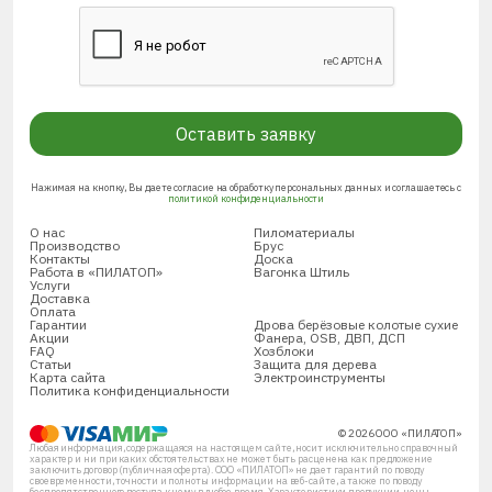
Оставить заявку
Нажимая на кнопку, Вы даете согласие на обработку персональных данных и соглашаетесь с
политикой конфиденциальности
О нас
Пиломатериалы
Производство
Брус
Контакты
Доска
Работа в «ПИЛАТОП»
Вагонка Штиль
Услуги
Доставка
Оплата
Гарантии
Дрова берёзовые колотые сухие
Акции
Фанера, OSB, ДВП, ДСП
FAQ
Хозблоки
Статьи
Защита для дерева
Карта сайта
Электроинструменты
Политика конфиденциальности
© 2026 ООО «ПИЛАТОП»
Любая информация, содержащаяся на настоящем сайте, носит исключительно справочный
характер и ни при каких обстоятельствах не может быть расценена как предложение
заключить договор (публичная оферта). ООО «ПИЛАТОП» не дает гарантий по поводу
своевременности, точности и полноты информации на веб-сайте, а также по поводу
беспрепятственного доступа к нему в любое время. Характеристики продукции, цены,