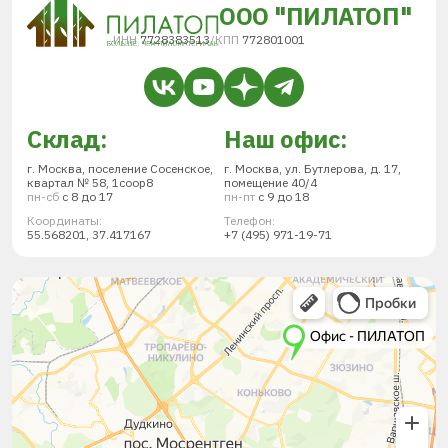
ООО "ПИЛАТОП"
ИНН
7728383513
/
КПП
772801001
Склад:
Наш офис:
г. Москва, поселение Сосенское,
г. Москва, ул. Бутлерова, д. 17,
квартал № 58, 1соор8
помещение 40/4
пн-сб
с 8 до 17
пн-пт
с 9 до 18
Координаты:
Телефон:
55.568201, 37.417167
+7 (495) 971-19-71