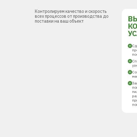
Контролируем качество и скорость
всех процессов от производства до
В
поставки на ваш объект
К
У
Сд
пр
по
Сп
уз
Со
ме
За
по
пи
ра
пр
по