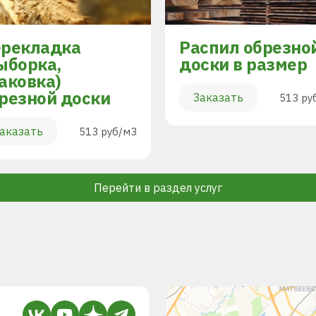
рекладка
Распил обрезно
ыборка,
доски в размер
аковка)
резной доски
Заказать
513 ру
аказать
513 руб/м3
Перейти в раздел услуг