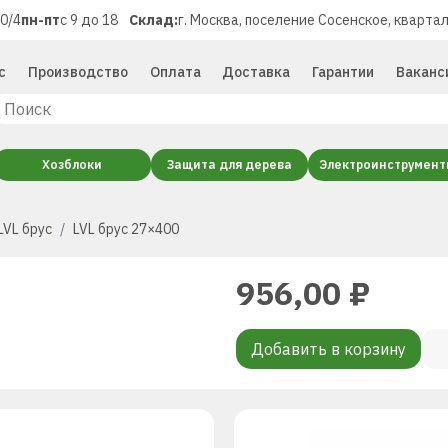
40/4
пн-пт
с 9 до 18
Склад:
г. Москва, поселение Сосенское, квартал
с
Производство
Оплата
Доставка
Гарантии
Ваканс
Хозблоки
Защита для дерева
Электроинструмен
LVL брус
LVL брус 27×400
956,00
₽
Добавить в корзину