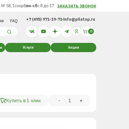
 № 58, 1соор8
пн-сб
с 8 до 17
ЗАКАЗАТЬ ЗВОНОК
+7 (495) 971-19-71
info@pilatop.ru
ии
FAQ
ты
Услуги
Акции
Купить в 1 клик
-
+