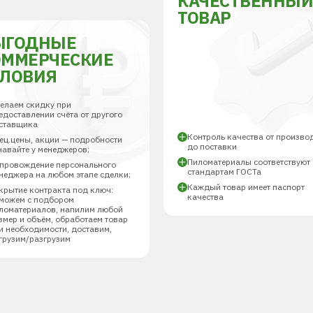
КАЧЕСТВЕННЫ
ТОВАР
ЫГОДНЫЕ
ОММЕРЧЕСКИЕ
СЛОВИЯ
елаем скидку при
едоставлении счёта от другого
ставщика
Контроль качества от произво
ец.цены, акции — подробности
до поставки
навайте у менеджеров;
Пиломатериалы соответствуют
провождение персонального
стандартам ГОСТа
неджера на любом этапе сделки;
Каждый товар имеет паспорт
крытие контракта под ключ:
качества
можем с подбором
ломатериалов, напилим любой
змер и объём, обработаем товар
и необходимости, доставим,
грузим/разгрузим