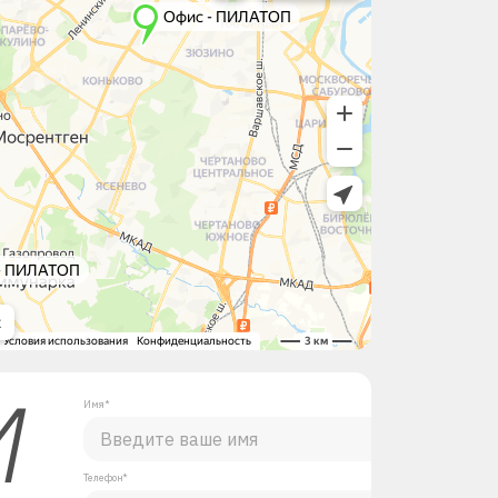
М
Имя*
Телефон*