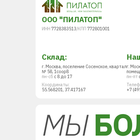
ООО "ПИЛАТОП"
ИНН
7728383513
/
КПП
772801001
Склад:
Наш
г. Москва, поселение Сосенское, квартал
г. Мос
№ 58, 1соор8
помещ
пн-сб
с 8 до 17
пн-пт
с
Координаты:
Телеф
55.568201, 37.417167
+7 (49
МЫ
БО