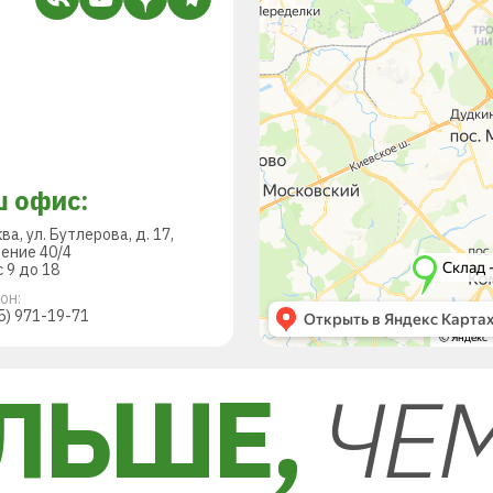
 офис:
ква, ул. Бутлерова, д. 17,
ение 40/4
 9 до 18
он:
5) 971-19-71
ЛЬШЕ,
ЧЕ