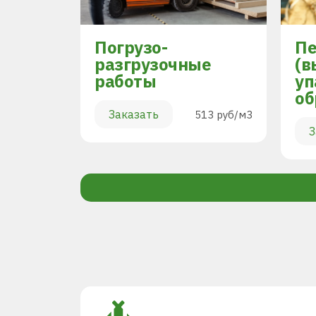
Погрузо-
Пе
разгрузочные
(в
работы
уп
894 руб/м3
об
Заказать
513 руб/м3
З