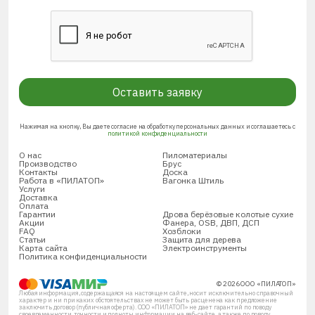
Оставить заявку
Нажимая на кнопку, Вы даете согласие на обработку персональных данных и соглашаетесь с
политикой конфиденциальности
О нас
Пиломатериалы
Производство
Брус
Контакты
Доска
Работа в «ПИЛАТОП»
Вагонка Штиль
Услуги
Доставка
Оплата
Гарантии
Дрова берёзовые колотые сухие
Акции
Фанера, OSB, ДВП, ДСП
FAQ
Хозблоки
Статьи
Защита для дерева
Карта сайта
Электроинструменты
Политика конфиденциальности
© 2026 ООО «ПИЛАТОП»
Любая информация, содержащаяся на настоящем сайте, носит исключительно справочный
характер и ни при каких обстоятельствах не может быть расценена как предложение
заключить договор (публичная оферта). ООО «ПИЛАТОП» не дает гарантий по поводу
своевременности, точности и полноты информации на веб-сайте, а также по поводу