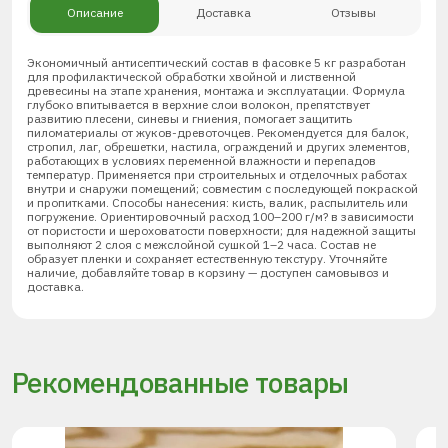
Описание
Доставка
Отзывы
Экономичный антисептический состав в фасовке 5 кг разработан
для профилактической обработки хвойной и лиственной
древесины на этапе хранения, монтажа и эксплуатации. Формула
глубоко впитывается в верхние слои волокон, препятствует
развитию плесени, синевы и гниения, помогает защитить
пиломатериалы от жуков-древоточцев. Рекомендуется для балок,
стропил, лаг, обрешетки, настила, ограждений и других элементов,
работающих в условиях переменной влажности и перепадов
температур. Применяется при строительных и отделочных работах
внутри и снаружи помещений; совместим с последующей покраской
и пропитками. Способы нанесения: кисть, валик, распылитель или
погружение. Ориентировочный расход 100–200 г/м? в зависимости
от пористости и шероховатости поверхности; для надежной защиты
выполняют 2 слоя с межслойной сушкой 1–2 часа. Состав не
образует пленки и сохраняет естественную текстуру. Уточняйте
наличие, добавляйте товар в корзину — доступен самовывоз и
доставка.
Рекомендованные товары