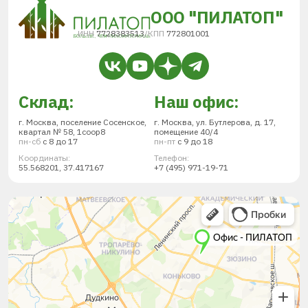
ООО "ПИЛАТОП"
ИНН
7728383513
/
КПП
772801001
Склад:
Наш офис:
г. Москва, поселение Сосенское,
г. Москва, ул. Бутлерова, д. 17,
квартал № 58, 1соор8
помещение 40/4
пн-сб
с 8 до 17
пн-пт
с 9 до 18
Координаты:
Телефон:
55.568201, 37.417167
+7 (495) 971-19-71