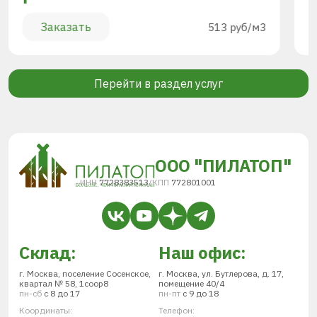
Заказать
513 руб/м3
Перейти в раздел услуг
ООО "ПИЛАТОП"
ИНН
7728383513
/
КПП
772801001
Склад:
Наш офис:
г. Москва, поселение Сосенское,
г. Москва, ул. Бутлерова, д. 17,
квартал № 58, 1соор8
помещение 40/4
пн-сб
с 8 до 17
пн-пт
с 9 до 18
Координаты:
Телефон: