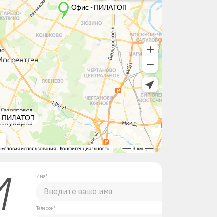
М
Имя*
Телефон*