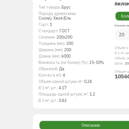
пило
Тип товара:
Брус
Порода древесины:
Кол
Сосна), Хвоя (Ель
Сорт:
1
Количеств
Стандарт:
ГОСТ
Сечение:
200х200
Толщина (мм):
200
Объём 1-
Ширина (мм):
200
В 1 м³, ш
Длина (мм):
6000
Объём, м
Влажность (не более) (%):
25-30%
Штук:
20
Обрезной:
Да
Общая ц
Кол-во в м3:
4
1056
Объем одной штуки, м³:
0.24
В 1 м³, шт.:
4.17
Площадь одной штуки, м²:
1.2
В 1 м², шт.:
0.83
Описание