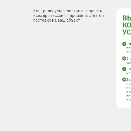
Контролируем качество и скорость
всех процессов от производства до
В
поставки на ваш объект
К
У
Сд
пр
по
Сп
уз
Со
ме
За
по
пи
ра
пр
по