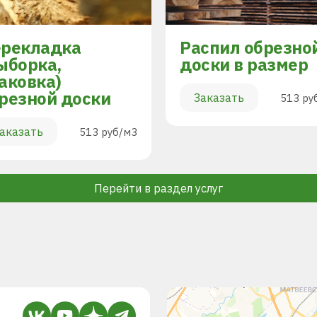
рекладка
Распил обрезно
ыборка,
доски в размер
аковка)
резной доски
Заказать
513 ру
аказать
513 руб/м3
Перейти в раздел услуг