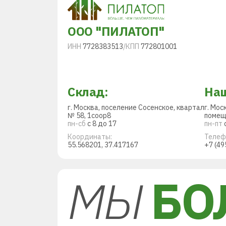
ООО "ПИЛАТОП"
ИНН
7728383513
/
КПП
772801001
Склад:
Наш
г. Москва, поселение Сосенское, квартал
г. Мос
№ 58, 1соор8
помещ
пн-сб
с 8 до 17
пн-пт
с
Координаты:
Телеф
55.568201, 37.417167
+7 (49
МЫ
БО