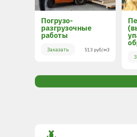
Погрузо-
Пе
разгрузочные
(в
работы
уп
894 руб/м3
об
Заказать
513 руб/м3
З