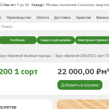
40/4
пн-пт
с 9 до 18
Склад:
г. Москва, поселение Сосенское, квартал
с
Производство
Оплата
Доставка
Гарантии
Ваканс
Хозблоки
Защита для дерева
Электроинструмен
Брус обрезной хвойные породы
Брус обрезной 200х200 1 сорт Г
200 1 сорт
22 000,00
₽
м
Добавить в корзину
кулятор