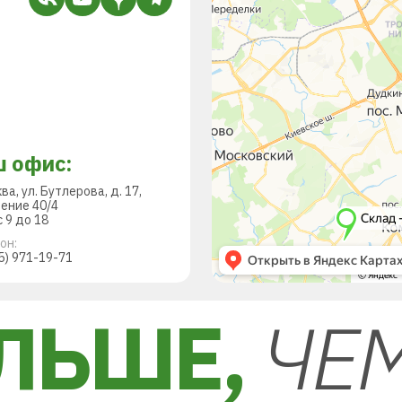
 офис:
ква, ул. Бутлерова, д. 17,
ение 40/4
 9 до 18
он:
5) 971-19-71
ЛЬШЕ,
ЧЕ