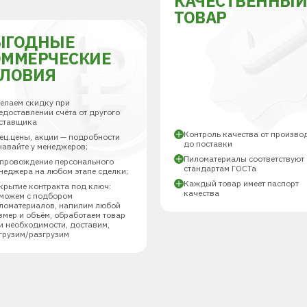
КАЧЕСТВЕННЫ
ТОВАР
ЫГОДНЫЕ
ОММЕРЧЕСКИЕ
СЛОВИЯ
елаем скидку при
едоставлении счёта от другого
ставщика
Контроль качества от произво
ец.цены, акции — подробности
до поставки
навайте у менеджеров;
Пиломатериалы соответствуют
провождение персонального
стандартам ГОСТа
неджера на любом этапе сделки;
Каждый товар имеет паспорт
крытие контракта под ключ:
качества
можем с подбором
ломатериалов, напилим любой
змер и объём, обработаем товар
и необходимости, доставим,
грузим/разгрузим