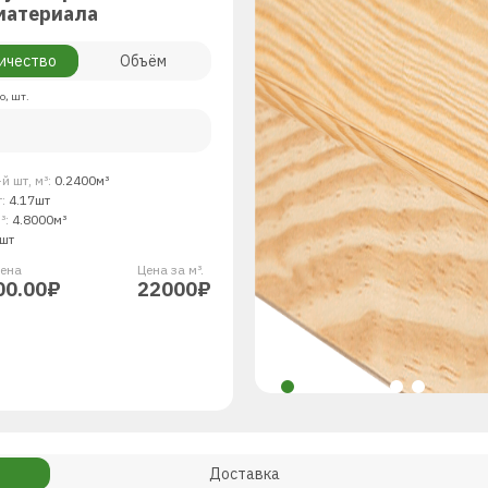
материала
ичество
Объём
о, шт.
й шт, м³:
0.2400м³
т:
4.17шт
³:
4.8000м³
шт
енa
Цена за м³.
00.00₽
22000₽
Доставка