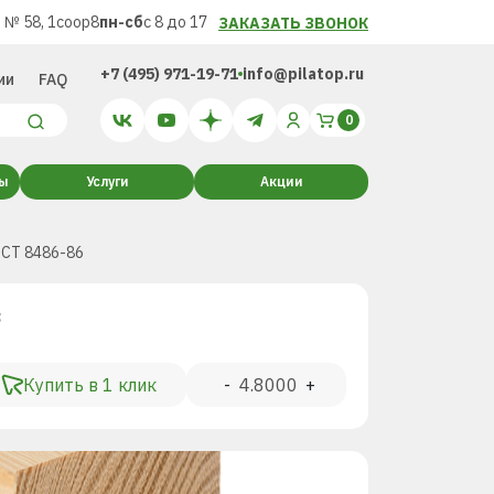
 № 58, 1соор8
пн-сб
с 8 до 17
ЗАКАЗАТЬ ЗВОНОК
+7 (495) 971-19-71
info@pilatop.ru
ии
FAQ
ты
Услуги
Акции
ОСТ 8486-86
³
Купить в 1 клик
-
+