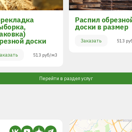
рекладка
Распил обрезно
ыборка,
доски в размер
аковка)
резной доски
Заказать
513 ру
аказать
513 руб/м3
Перейти в раздел услуг