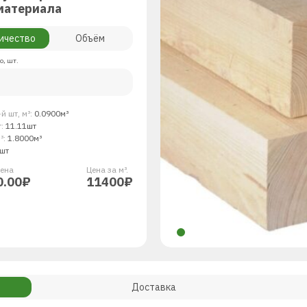
материала
ичество
Объём
о, шт.
й шт, м³:
0.0900м³
т:
11.11шт
³:
1.8000м³
шт
енa
Цена за м³.
0.00₽
11400₽
Доставка