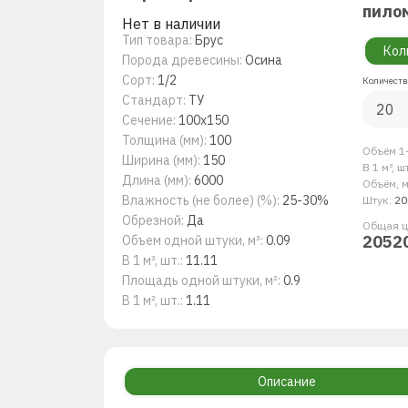
пило
Нет в наличии
Тип товара:
Брус
Кол
Порода древесины:
Осина
Сорт:
1/2
Количеств
Стандарт:
ТУ
Сечение:
100х150
Толщина (мм):
100
Объём 1-
Ширина (мм):
150
В 1 м³, ш
Длина (мм):
6000
Объём, м
Влажность (не более) (%):
25-30%
Штук:
20
Обрезной:
Да
Общая ц
2052
Объем одной штуки, м³:
0.09
В 1 м³, шт.:
11.11
Площадь одной штуки, м²:
0.9
В 1 м², шт.:
1.11
Описание