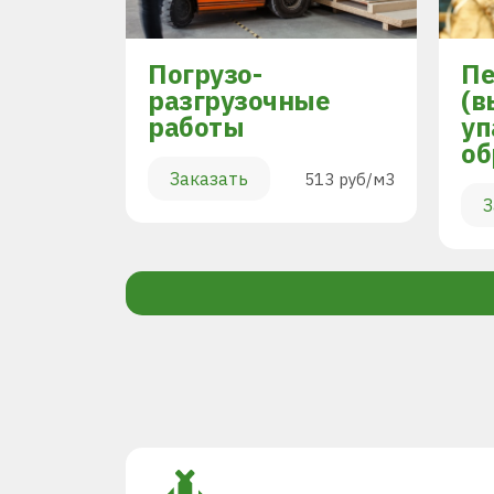
Погрузо-
Пе
разгрузочные
(в
работы
уп
894 руб/м3
об
Заказать
513 руб/м3
З