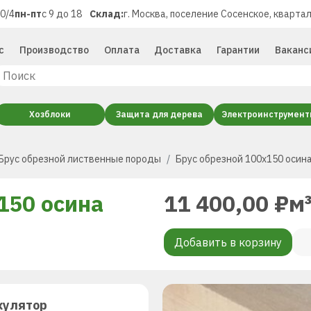
40/4
пн-пт
с 9 до 18
Склад:
г. Москва, поселение Сосенское, квартал
с
Производство
Оплата
Доставка
Гарантии
Ваканс
Хозблоки
Защита для дерева
Электроинструмен
Брус обрезной лиственные породы
Брус обрезной 100х150 осин
150 осина
11 400,00
₽
м
Добавить в корзину
кулятор