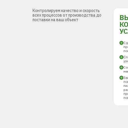
Контролируем качество и скорость
всех процессов от производства до
В
поставки на ваш объект
К
У
Сд
пр
по
Сп
уз
Со
ме
За
по
пи
ра
пр
по