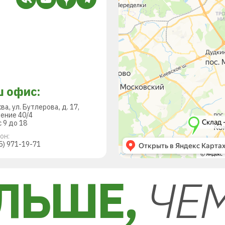
 офис:
ква, ул. Бутлерова, д. 17,
ение 40/4
 9 до 18
он:
5) 971-19-71
ЛЬШЕ,
ЧЕ