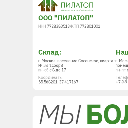
ООО "ПИЛАТОП"
ИНН
7728383513
/
КПП
772801001
Склад:
Наш
г. Москва, поселение Сосенское, квартал
г. Мос
№ 58, 1соор8
помещ
пн-сб
с 8 до 17
пн-пт
с
Координаты:
Телеф
55.568201, 37.417167
+7 (49
МЫ
БО