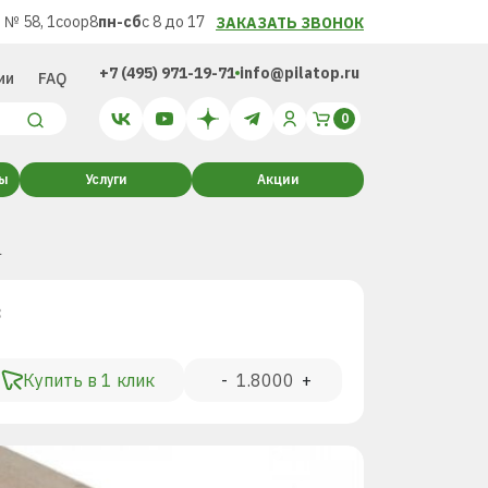
 № 58, 1соор8
пн-сб
с 8 до 17
ЗАКАЗАТЬ ЗВОНОК
+7 (495) 971-19-71
info@pilatop.ru
ии
FAQ
ты
Услуги
Акции
а
³
Купить в 1 клик
-
+