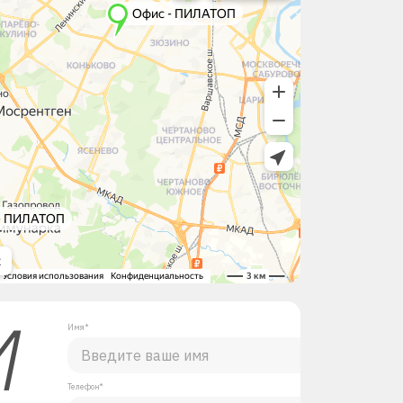
М
Имя*
Телефон*