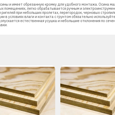
сины и имеет обрезанную кромку для удобного монтажа. Осина ма
ных помещениях, легко обрабатывается ручным и электроинструмен
и ригелей при небольших пролетах, перегородок, черновых стропил
ии в условиях влаги и контакта с грунтом обязательно используй
Допускается естественная усушка и небольшие отклонения по сеч
авки.