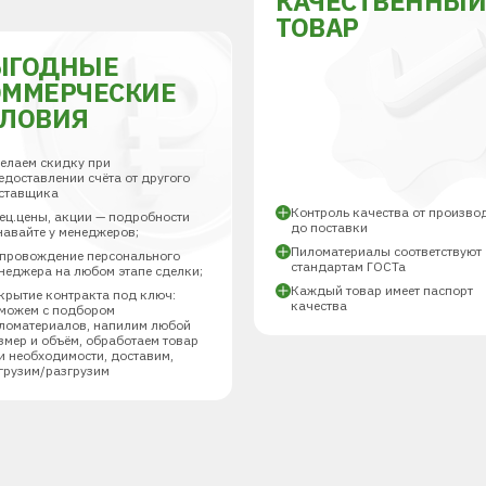
КАЧЕСТВЕННЫ
ТОВАР
ЫГОДНЫЕ
ОММЕРЧЕСКИЕ
СЛОВИЯ
елаем скидку при
едоставлении счёта от другого
ставщика
Контроль качества от произво
ец.цены, акции — подробности
до поставки
навайте у менеджеров;
Пиломатериалы соответствуют
провождение персонального
стандартам ГОСТа
неджера на любом этапе сделки;
Каждый товар имеет паспорт
крытие контракта под ключ:
качества
можем с подбором
ломатериалов, напилим любой
змер и объём, обработаем товар
и необходимости, доставим,
грузим/разгрузим