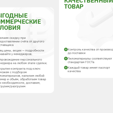
КАЧЕСТВЕННЫ
ТОВАР
ЫГОДНЫЕ
ОММЕРЧЕСКИЕ
СЛОВИЯ
елаем скидку при
едоставлении счёта от другого
ставщика
Контроль качества от произво
ец.цены, акции — подробности
до поставки
навайте у менеджеров;
Пиломатериалы соответствуют
провождение персонального
стандартам ГОСТа
неджера на любом этапе сделки;
Каждый товар имеет паспорт
крытие контракта под ключ:
качества
можем с подбором
ломатериалов, напилим любой
змер и объём, обработаем товар
и необходимости, доставим,
грузим/разгрузим