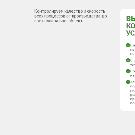
Контролируем качество и скорость
всех процессов от производства до
В
поставки на ваш объект
К
У
Сд
пр
по
Сп
уз
Со
ме
За
по
пи
ра
пр
по