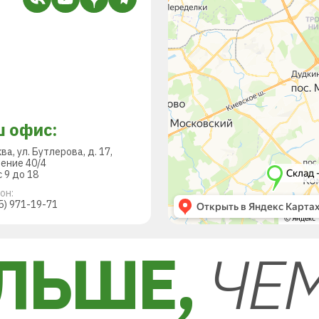
 офис:
ква, ул. Бутлерова, д. 17,
ение 40/4
 9 до 18
он:
5) 971-19-71
ЛЬШЕ,
ЧЕ