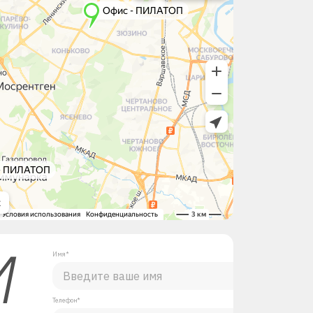
М
Имя*
Телефон*