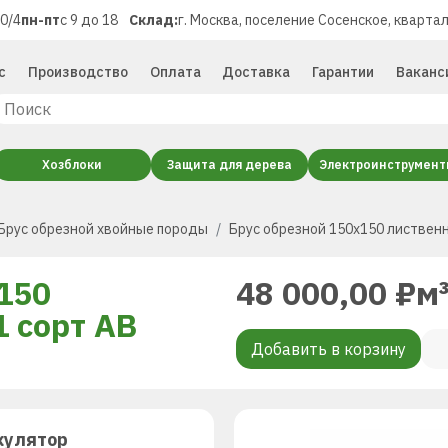
40/4
пн-пт
с 9 до 18
Склад:
г. Москва, поселение Сосенское, квартал
с
Производство
Оплата
Доставка
Гарантии
Ваканс
Хозблоки
Защита для дерева
Электроинструмен
Брус обрезной хвойные породы
Брус обрезной 150х150 лиственн
150
48 000,00
₽
м
1 сорт AB
Добавить в корзину
кулятор