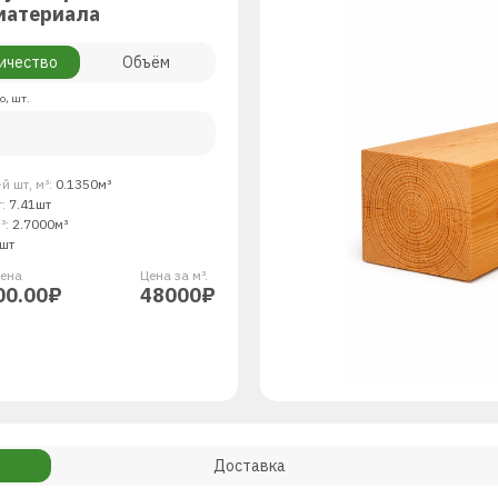
материала
ичество
Объём
о, шт.
й шт, м³:
0.1350м³
т:
7.41шт
³:
2.7000м³
шт
енa
Цена за м³.
00.00₽
48000₽
Доставка