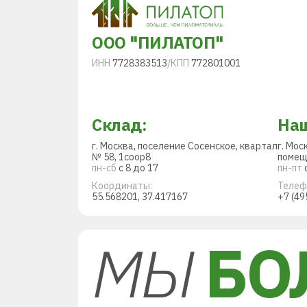
ООО "ПИЛАТОП"
ИНН
7728383513
/
КПП
772801001
Склад:
Наш
г. Москва, поселение Сосенское, квартал
г. Мос
№ 58, 1соор8
помещ
пн-сб
с 8 до 17
пн-пт
с
Координаты:
Телеф
55.568201, 37.417167
+7 (49
МЫ
БО