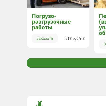
Погрузо-
Пе
разгрузочные
(в
работы
уп
894 руб/м3
об
Заказать
513 руб/м3
З