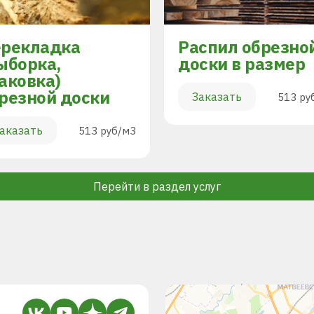
рекладка
Распил обрезно
ыборка,
доски в размер
аковка)
резной доски
Заказать
513 ру
аказать
513 руб/м3
Перейти в раздел услуг