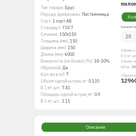
пило
Тип товара:
Брус
Порода древесины:
Лиственница
Кол
Сорт:
1 сорт AB
Стандарт:
ГОСТ
Количеств
Сечение:
150х150
Толщина (мм):
150
Ширина (мм):
150
Объём 1-
Длина (мм):
6000
В 1 м³, ш
Влажность (не более) (%):
18-20%
Объём, м
Штук:
20
Обрезной:
Да
Кол-во в м3:
7
Общая ц
1296
Объем одной штуки, м³:
0.135
В 1 м³, шт.:
7.41
Площадь одной штуки, м²:
0.9
В 1 м², шт.:
1.11
Описание