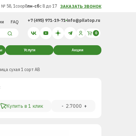
 № 58, 1соор8
пн-сб
с 8 до 17
ЗАКАЗАТЬ ЗВОНОК
+7 (495) 971-19-71
info@pilatop.ru
ии
FAQ
ты
Услуги
Акции
ица сухая 1 сорт AB
³
Купить в 1 клик
-
+