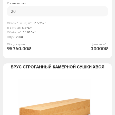
Количество, шт.
Объём 1-й шт, м³:
0.1596м³
В 1 м³, шт:
6.27шт
Объём, м³:
3.1920м³
Штук:
20шт
Общая ценa
Цена за м³.
95760.00₽
30000₽