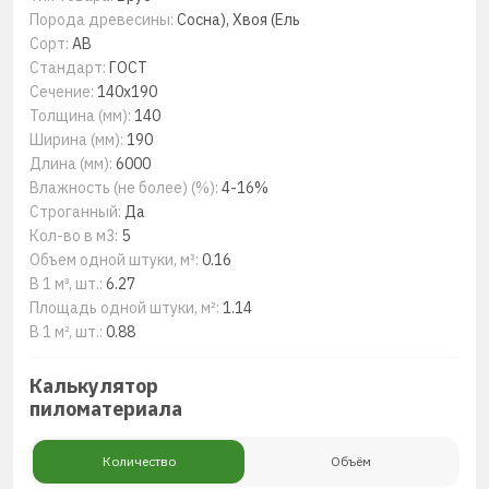
Порода древесины:
Сосна), Хвоя (Ель
Сорт:
AB
Стандарт:
ГОСТ
Сечение:
140х190
Толщина (мм):
140
Ширина (мм):
190
Длина (мм):
6000
Влажность (не более) (%):
4-16%
Строганный:
Да
Кол-во в м3:
5
Объем одной штуки, м³:
0.16
В 1 м³, шт.:
6.27
Площадь одной штуки, м²:
1.14
В 1 м², шт.:
0.88
Калькулятор
пиломатериала
Количество
Объём