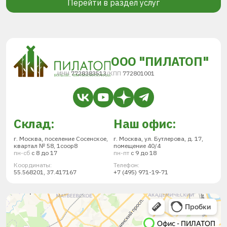
Перейти в раздел услуг
ООО "ПИЛАТОП"
ИНН
7728383513
/
КПП
772801001
Склад:
Наш офис:
г. Москва, поселение Сосенское,
г. Москва, ул. Бутлерова, д. 17,
квартал № 58, 1соор8
помещение 40/4
пн-сб
с 8 до 17
пн-пт
с 9 до 18
Координаты:
Телефон:
55.568201, 37.417167
+7 (495) 971-19-71