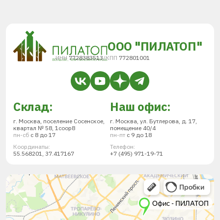
ООО "ПИЛАТОП"
ИНН
7728383513
/
КПП
772801001
Склад:
Наш офис:
г. Москва, поселение Сосенское,
г. Москва, ул. Бутлерова, д. 17,
квартал № 58, 1соор8
помещение 40/4
пн-сб
с 8 до 17
пн-пт
с 9 до 18
Координаты:
Телефон:
55.568201, 37.417167
+7 (495) 971-19-71