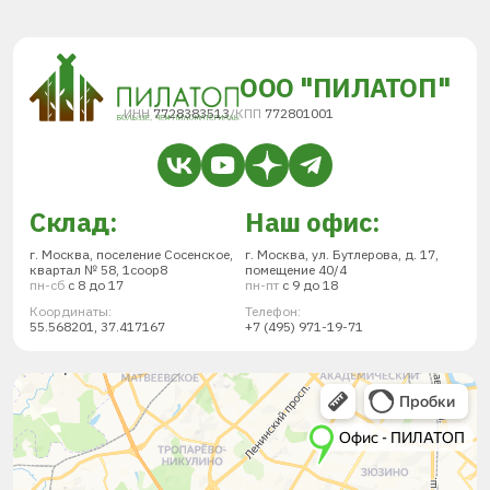
ООО "ПИЛАТОП"
ИНН
7728383513
/
КПП
772801001
Склад:
Наш офис:
г. Москва, поселение Сосенское,
г. Москва, ул. Бутлерова, д. 17,
квартал № 58, 1соор8
помещение 40/4
пн-сб
с 8 до 17
пн-пт
с 9 до 18
Координаты:
Телефон:
55.568201, 37.417167
+7 (495) 971-19-71