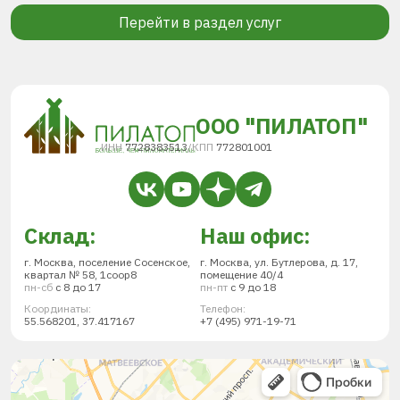
Перейти в раздел услуг
ООО "ПИЛАТОП"
ИНН
7728383513
/
КПП
772801001
Склад:
Наш офис:
г. Москва, поселение Сосенское,
г. Москва, ул. Бутлерова, д. 17,
квартал № 58, 1соор8
помещение 40/4
пн-сб
с 8 до 17
пн-пт
с 9 до 18
Координаты:
Телефон:
55.568201, 37.417167
+7 (495) 971-19-71