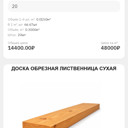
Объём 1-й шт, м³:
0.0150м³
В 1 м³, шт:
66.67шт
Объём, м³:
0.3000м³
Штук:
20шт
Общая ценa
Цена за м³.
14400.00₽
48000₽