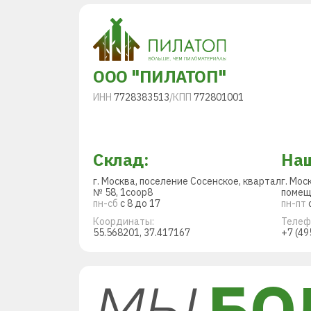
ООО "ПИЛАТОП"
ИНН
7728383513
/
КПП
772801001
Склад:
Наш
г. Москва, поселение Сосенское, квартал
г. Мос
№ 58, 1соор8
помещ
пн-сб
с 8 до 17
пн-пт
с
Координаты:
Телеф
55.568201, 37.417167
+7 (49
МЫ
БО