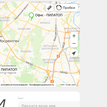
М
Имя*