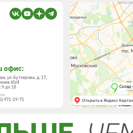
 офис:
ква, ул. Бутлерова, д. 17,
ение 40/4
 9 до 18
он:
5) 971-19-71
ЛЬШЕ,
ЧЕ