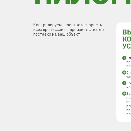
Контролируем качество и скорость
всех процессов от производства до
В
поставки на ваш объект
К
У
Сд
пр
по
Сп
уз
Со
ме
За
по
пи
ра
пр
по