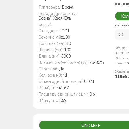
пило
Тип товара:
Доска
Порода древесины:
Кол
Сосна), Хвоя (Ель
Сорт:
1
Количеств
Стандарт:
ГОСТ
Сечение:
40x100
Толщина (мм):
40
Объём 1-
Ширина (мм):
100
В 1 м³, ш
Длина (мм):
6000
Объём, м
Влажность (не более) (%):
25-30%
Штук:
20
Обрезной:
Да
Общая ц
Кол-во в м3:
41
1056
Объем одной штуки, м³:
0.024
В 1 м³, шт.:
41.67
Площадь одной штуки, м²:
0.6
В 1 м², шт.:
1.67
Описание