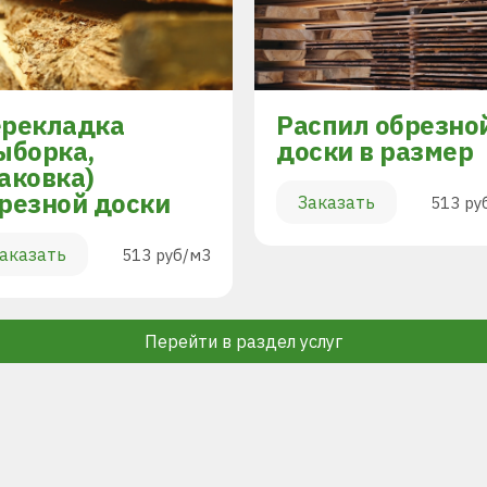
рекладка
Распил обрезно
ыборка,
доски в размер
аковка)
резной доски
Заказать
513 ру
аказать
513 руб/м3
Перейти в раздел услуг