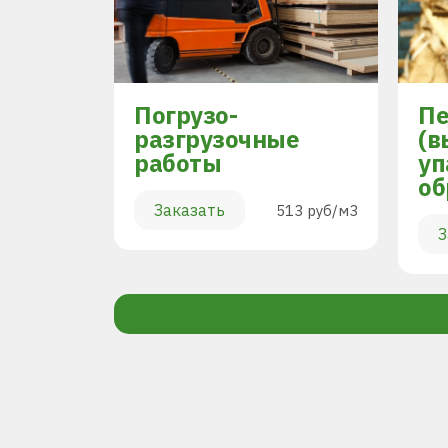
Погрузо-
Пе
разгрузочные
(в
работы
уп
894 руб/м3
об
Заказать
513 руб/м3
З