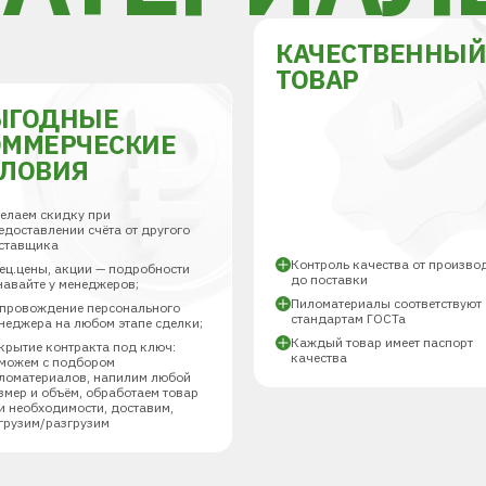
КАЧЕСТВЕННЫ
ТОВАР
ЫГОДНЫЕ
ОММЕРЧЕСКИЕ
СЛОВИЯ
елаем скидку при
едоставлении счёта от другого
ставщика
Контроль качества от произво
ец.цены, акции — подробности
до поставки
навайте у менеджеров;
Пиломатериалы соответствуют
провождение персонального
стандартам ГОСТа
неджера на любом этапе сделки;
Каждый товар имеет паспорт
крытие контракта под ключ:
качества
можем с подбором
ломатериалов, напилим любой
змер и объём, обработаем товар
и необходимости, доставим,
грузим/разгрузим