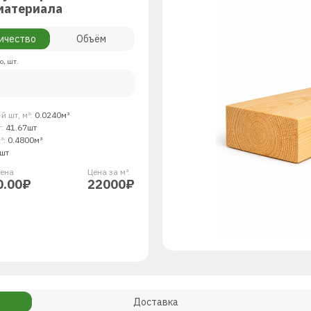
материала
ичество
Объём
о, шт.
й шт, м³:
0.0240м³
т:
41.67шт
³:
0.4800м³
шт
енa
Цена за м³.
0.00₽
22000₽
Доставка