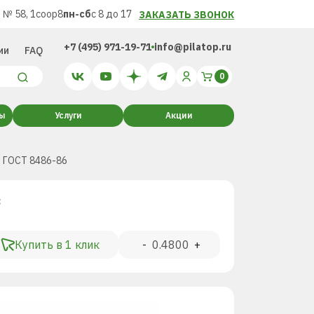
 № 58, 1соор8
пн-сб
с 8 до 17
ЗАКАЗАТЬ ЗВОНОК
+7 (495) 971-19-71
info@pilatop.ru
ии
FAQ
ты
Услуги
Акции
т ГОСТ 8486-86
³
Купить в 1 клик
-
+