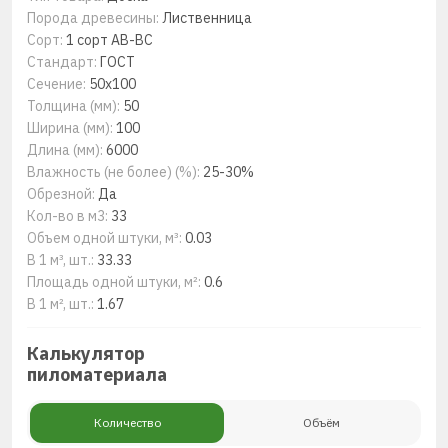
Порода древесины:
Лиственница
Сорт:
1 сорт AB-BC
Стандарт:
ГОСТ
Сечение:
50x100
Толщина (мм):
50
Ширина (мм):
100
Длина (мм):
6000
Влажность (не более) (%):
25-30%
Обрезной:
Да
Кол-во в м3:
33
Объем одной штуки, м³:
0.03
В 1 м³, шт.:
33.33
Площадь одной штуки, м²:
0.6
В 1 м², шт.:
1.67
Калькулятор
пиломатериала
Количество
Объём