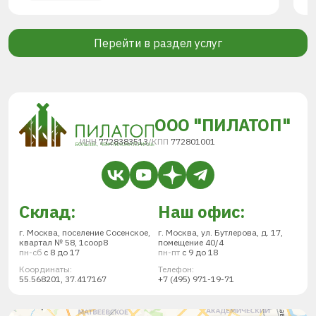
Перейти в раздел услуг
ООО "ПИЛАТОП"
ИНН
7728383513
/
КПП
772801001
Склад:
Наш офис:
г. Москва, поселение Сосенское,
г. Москва, ул. Бутлерова, д. 17,
квартал № 58, 1соор8
помещение 40/4
пн-сб
с 8 до 17
пн-пт
с 9 до 18
Координаты:
Телефон:
55.568201, 37.417167
+7 (495) 971-19-71