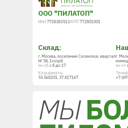
ООО "ПИЛАТОП"
ИНН
7728383513
/
КПП
772801001
Склад:
Наш
г. Москва, поселение Сосенское, квартал
г. Мос
№ 58, 1соор8
помещ
пн-сб
с 8 до 17
пн-пт
с
Координаты:
Телеф
55.568201, 37.417167
+7 (49
МЫ
БО