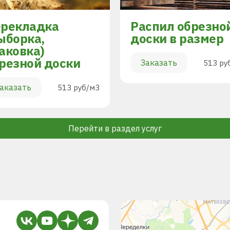
рекладка
Распил обрезно
ыборка,
доски в размер
аковка)
резной доски
Заказать
513 ру
аказать
513 руб/м3
Перейти в раздел услуг