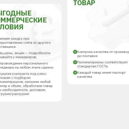
ТОВАР
ЫГОДНЫЕ
ОММЕРЧЕСКИЕ
СЛОВИЯ
елаем скидку при
едоставлении счёта от другого
ставщика
Контроль качества от произво
ец.цены, акции — подробности
до поставки
навайте у менеджеров;
Пиломатериалы соответствуют
провождение персонального
стандартам ГОСТа
неджера на любом этапе сделки;
Каждый товар имеет паспорт
крытие контракта под ключ:
качества
можем с подбором
ломатериалов, напилим любой
змер и объём, обработаем товар
и необходимости, доставим,
грузим/разгрузим