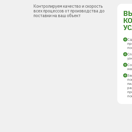
Контролируем качество и скорость
всех процессов от производства до
В
поставки на ваш объект
К
У
Сд
пр
по
Сп
уз
Со
ме
За
по
пи
ра
пр
по