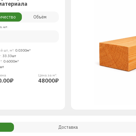
материала
ичество
Объём
о, шт.
й шт, м³:
0.0300м³
т:
33.33шт
³:
0.6000м³
шт
енa
Цена за м³.
0.00₽
48000₽
Доставка