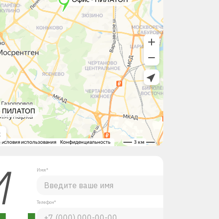
М
Имя*
Телефон*