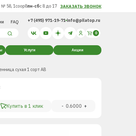
 № 58, 1соор8
пн-сб
с 8 до 17
ЗАКАЗАТЬ ЗВОНОК
+7 (495) 971-19-71
info@pilatop.ru
ии
FAQ
ты
Услуги
Акции
енница сухая 1 сорт AB
³
Купить в 1 клик
-
+