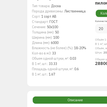
пило
Тип товара:
Доска
Порода древесины:
Лиственница
Кол
Сорт:
1 сорт AB
Стандарт:
ГОСТ
Количеств
Сечение:
50x100
Толщина (мм):
50
Ширина (мм):
100
Объём 1-
Длина (мм):
6000
В 1 м³, ш
Влажность (не более) (%):
18-20%
Объём, м
Штук:
20
Кол-во в м3:
33
Объем одной штуки, м³:
0.03
Общая ц
2880
В 1 м³, шт.:
33.33
Площадь одной штуки, м²:
0.6
В 1 м², шт.:
1.67
Описание