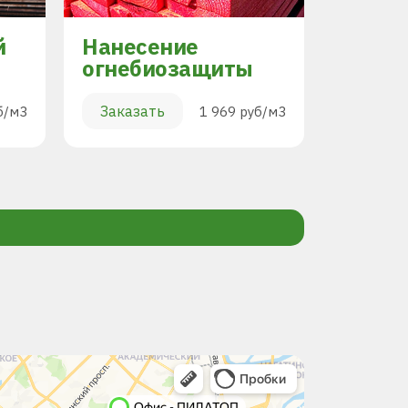
й
Нанесение
Торцо
огнебиозащиты
Заказа
Заказать
б/м3
1 969 руб/м3