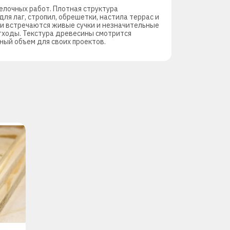
елочных работ. Плотная структура
ля лаг, стропил, обрешетки, настила террас и
и встречаются живые сучки и незначительные
тходы. Текстура древесины смотрится
ный объем для своих проектов.