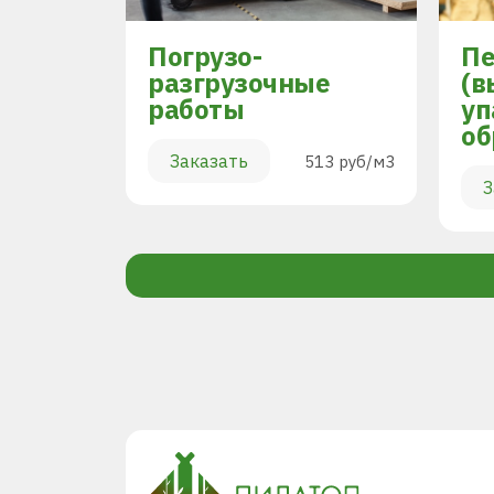
Погрузо-
Пе
разгрузочные
(в
работы
уп
894 руб/м3
об
Заказать
513 руб/м3
З