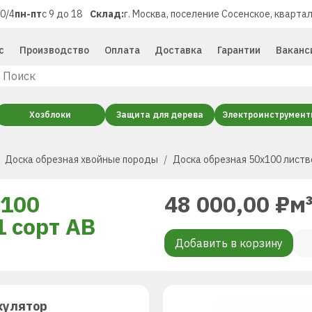
40/4
пн-пт
с 9 до 18
Склад:
г. Москва, поселение Сосенское, квартал
с
Производство
Оплата
Доставка
Гарантии
Ваканс
Хозблоки
Защита для дерева
Электроинструмен
Доска обрезная хвойные породы
Доска обрезная 50х100 листв
х100
48 000,00
₽
м
1 сорт AB
Добавить в корзину
кулятор