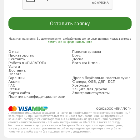
Оставить заявку
Нажимая на кнопку, Вы даете согласие на обработку персональных данных и соглашаетесь с
политикой конфиденциальности
О нас
Пиломатериалы
Производство
Брус
Контакты
Доска
Работа в «ПИЛАТОП»
Вагонка Штиль
Услуги
Доставка
Оплата
Гарантии
Дрова берёзовые колотые сухие
Акции
Фанера, OSB, ДВП, ДСП
FAQ
Хозблоки
Статьи
Защита для дерева
Карта сайта
Электроинструменты
Политика конфиденциальности
© 2026 ООО «ПИЛАТОП»
Любая информация, содержащаяся на настоящем сайте, носит исключительно справочный
характер и ни при каких обстоятельствах не может быть расценена как предложение
заключить договор (публичная оферта). ООО «ПИЛАТОП» не дает гарантий по поводу
своевременности, точности и полноты информации на веб-сайте, а также по поводу
беспрепятственного доступа к нему в любое время. Характеристики продукции, цены,
услуги, условия доставки, указанные на сайте, приведены для примера и могут быть
изменены в любое время без предварительного уведомления.