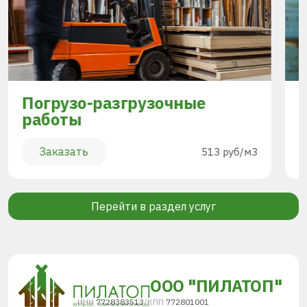
Погрузо-разгрузочные
работы
Заказать
513 руб/м3
Перейти в раздел услуг
ООО "ПИЛАТОП"
ИНН
7728383513
/
КПП
772801001