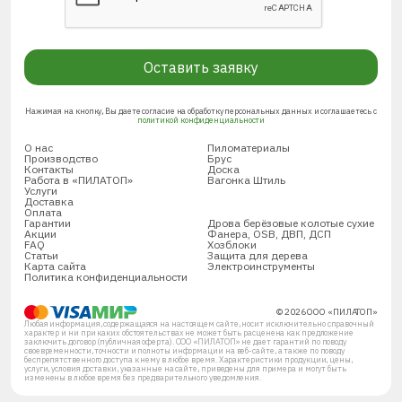
Оставить заявку
Нажимая на кнопку, Вы даете согласие на обработку персональных данных и соглашаетесь с
политикой конфиденциальности
О нас
Пиломатериалы
Производство
Брус
Контакты
Доска
Работа в «ПИЛАТОП»
Вагонка Штиль
Услуги
Доставка
Оплата
Гарантии
Дрова берёзовые колотые сухие
Акции
Фанера, OSB, ДВП, ДСП
FAQ
Хозблоки
Статьи
Защита для дерева
Карта сайта
Электроинструменты
Политика конфиденциальности
© 2026 ООО «ПИЛАТОП»
Любая информация, содержащаяся на настоящем сайте, носит исключительно справочный
характер и ни при каких обстоятельствах не может быть расценена как предложение
заключить договор (публичная оферта). ООО «ПИЛАТОП» не дает гарантий по поводу
своевременности, точности и полноты информации на веб-сайте, а также по поводу
беспрепятственного доступа к нему в любое время. Характеристики продукции, цены,
услуги, условия доставки, указанные на сайте, приведены для примера и могут быть
изменены в любое время без предварительного уведомления.