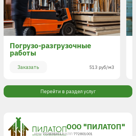
Погрузо-разгрузочные
работы
Заказать
513 руб/м3
Перейти в раздел услуг
ООО "ПИЛАТОП"
ИНН
7728383513
/
КПП
772801001