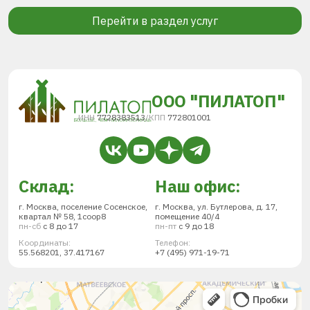
Перейти в раздел услуг
ООО "ПИЛАТОП"
ИНН
7728383513
/
КПП
772801001
Склад:
Наш офис:
г. Москва, поселение Сосенское,
г. Москва, ул. Бутлерова, д. 17,
квартал № 58, 1соор8
помещение 40/4
пн-сб
с 8 до 17
пн-пт
с 9 до 18
Координаты:
Телефон:
55.568201, 37.417167
+7 (495) 971-19-71