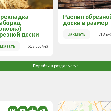
рекладка
Распил обрезно
ыборка,
доски в размер
аковка)
резной доски
Заказать
513 ру
аказать
513 руб/м3
Перейти в раздел услуг