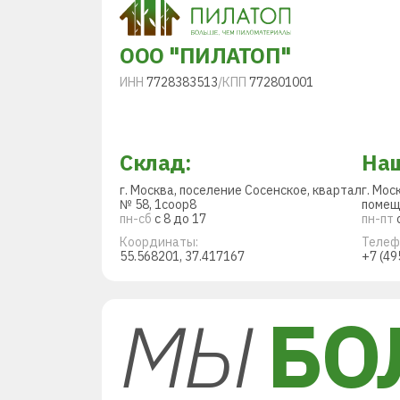
ООО "ПИЛАТОП"
ИНН
7728383513
/
КПП
772801001
Склад:
Наш
г. Москва, поселение Сосенское, квартал
г. Мос
№ 58, 1соор8
помещ
пн-сб
с 8 до 17
пн-пт
с
Координаты:
Телеф
55.568201, 37.417167
+7 (49
МЫ
БО