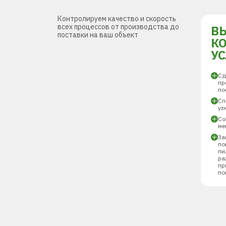
Контролируем качество и скорость
всех процессов от производства до
В
поставки на ваш объект
К
У
Сд
пр
по
Сп
уз
Со
ме
За
по
пи
ра
пр
по