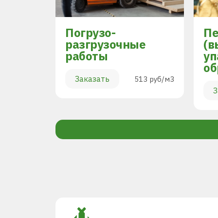
Погрузо-
Пе
разгрузочные
(в
работы
уп
894 руб/м3
об
Заказать
513 руб/м3
З