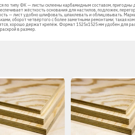
я по типу ФК — листы склеены карбамидным составом, пригодны д
беспечивает жёсткость основания для настилов, подложек, перег
сть — лист удобно шлифовать, шпаклевать и облицовывать. Марки
вками, оборот четвёртого с более заметными ремонтами; такая ко
ятся, хорошо держат крепёж. Формат 1525х1525 мм удобен для рас
 раскрой в размер.