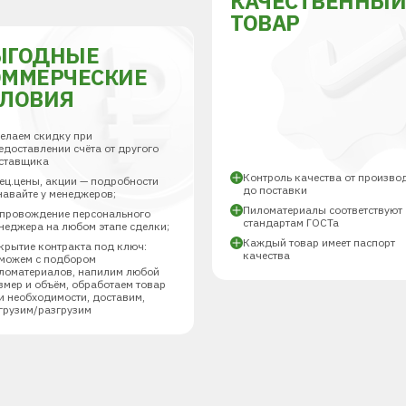
КАЧЕСТВЕННЫ
ТОВАР
ЫГОДНЫЕ
ОММЕРЧЕСКИЕ
СЛОВИЯ
елаем скидку при
едоставлении счёта от другого
ставщика
Контроль качества от произво
ец.цены, акции — подробности
до поставки
навайте у менеджеров;
Пиломатериалы соответствуют
провождение персонального
стандартам ГОСТа
неджера на любом этапе сделки;
Каждый товар имеет паспорт
крытие контракта под ключ:
качества
можем с подбором
ломатериалов, напилим любой
змер и объём, обработаем товар
и необходимости, доставим,
грузим/разгрузим