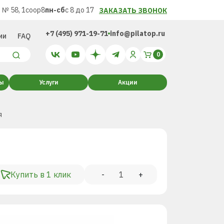
 № 58, 1соор8
пн-сб
с 8 до 17
ЗАКАЗАТЬ ЗВОНОК
+7 (495) 971-19-71
info@pilatop.ru
ии
FAQ
ты
Услуги
Акции
я
Купить в 1 клик
-
+