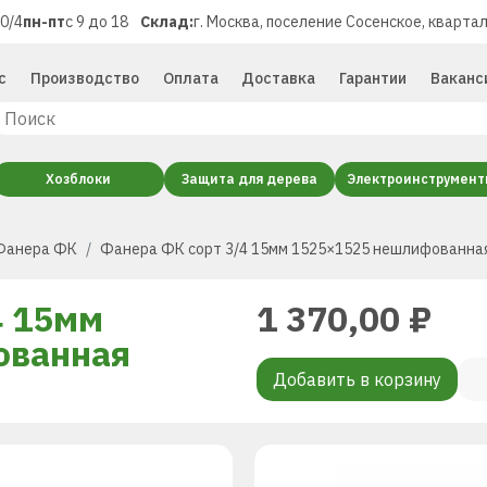
40/4
пн-пт
с 9 до 18
Склад:
г. Москва, поселение Сосенское, квартал
с
Производство
Оплата
Доставка
Гарантии
Ваканс
Хозблоки
Защита для дерева
Электроинструмен
Фанера ФК
Фанера ФК сорт 3/4 15мм 1525×1525 нешлифованна
4 15мм
1 370,00
₽
ованная
Добавить в корзину