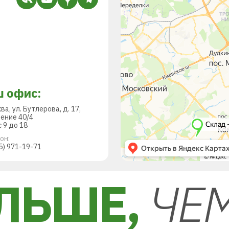
 офис:
ква, ул. Бутлерова, д. 17,
ение 40/4
 9 до 18
он:
5) 971-19-71
ЛЬШЕ,
ЧЕ