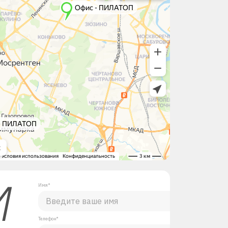
М
Имя*
Телефон*