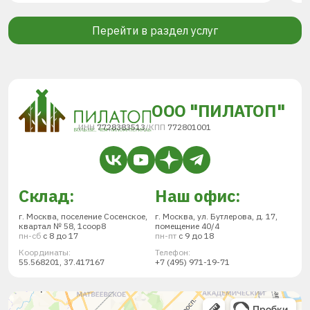
Перейти в раздел услуг
ООО "ПИЛАТОП"
ИНН
7728383513
/
КПП
772801001
Склад:
Наш офис:
г. Москва, поселение Сосенское,
г. Москва, ул. Бутлерова, д. 17,
квартал № 58, 1соор8
помещение 40/4
пн-сб
с 8 до 17
пн-пт
с 9 до 18
Координаты:
Телефон:
55.568201, 37.417167
+7 (495) 971-19-71