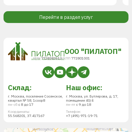
Перейти в раздел услуг
ООО "ПИЛАТОП"
ИНН
7728383513
/
КПП
772801001
Склад:
Наш офис:
г. Москва, поселение Сосенское,
г. Москва, ул. Бутлерова, д. 17,
квартал № 58, 1соор8
помещение 40/4
пн-сб
с 8 до 17
пн-пт
с 9 до 18
Координаты:
Телефон:
55.568201, 37.417167
+7 (495) 971-19-71