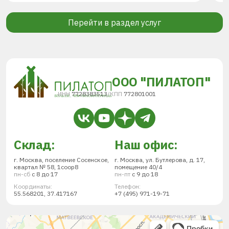
Перейти в раздел услуг
ООО "ПИЛАТОП"
ИНН
7728383513
/
КПП
772801001
Склад:
Наш офис:
г. Москва, поселение Сосенское,
г. Москва, ул. Бутлерова, д. 17,
квартал № 58, 1соор8
помещение 40/4
пн-сб
с 8 до 17
пн-пт
с 9 до 18
Координаты:
Телефон:
55.568201, 37.417167
+7 (495) 971-19-71