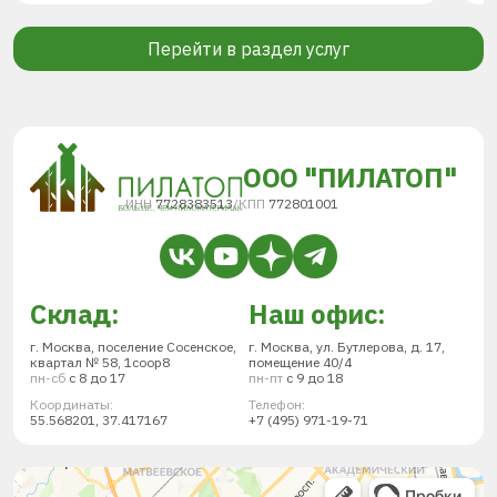
Перейти в раздел услуг
ООО "ПИЛАТОП"
ИНН
7728383513
/
КПП
772801001
Склад:
Наш офис:
г. Москва, поселение Сосенское,
г. Москва, ул. Бутлерова, д. 17,
квартал № 58, 1соор8
помещение 40/4
пн-сб
с 8 до 17
пн-пт
с 9 до 18
Координаты:
Телефон:
55.568201, 37.417167
+7 (495) 971-19-71