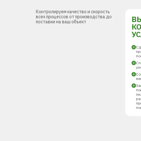
Контролируем качество и скорость
всех процессов от производства до
В
поставки на ваш объект
К
У
Сд
пр
по
Сп
уз
Со
ме
За
по
пи
ра
пр
по