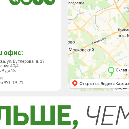
 офис:
ква, ул. Бутлерова, д. 17,
ение 40/4
 9 до 18
он:
5) 971-19-71
ЛЬШЕ,
ЧЕ