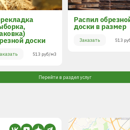
рекладка
Распил обрезно
ыборка,
доски в размер
аковка)
резной доски
Заказать
513 ру
аказать
513 руб/м3
Перейти в раздел услуг