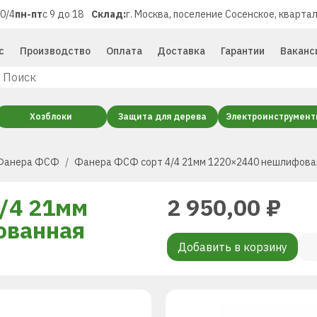
40/4
пн-пт
с 9 до 18
Склад:
г. Москва, поселение Сосенское, квартал
с
Производство
Оплата
Доставка
Гарантии
Ваканс
Хозблоки
Защита для дерева
Электроинструмен
Фанера ФСФ
Фанера ФСФ сорт 4/4 21мм 1220×2440 нешлифова
/4 21мм
2 950,00
₽
ованная
Добавить в корзину