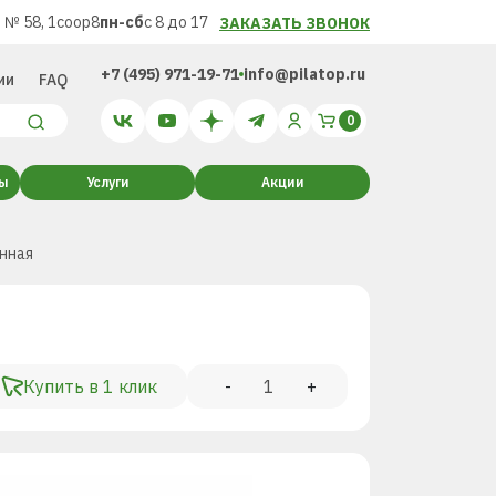
 № 58, 1соор8
пн-сб
с 8 до 17
ЗАКАЗАТЬ ЗВОНОК
+7 (495) 971-19-71
info@pilatop.ru
ии
FAQ
ты
Услуги
Акции
нная
Купить в 1 клик
-
+