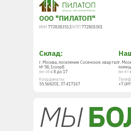
ООО "ПИЛАТОП"
ИНН
7728383513
/
КПП
772801001
Склад:
Наш
г. Москва, поселение Сосенское, квартал
г. Мос
№ 58, 1соор8
помещ
пн-сб
с 8 до 17
пн-пт
с
Координаты:
Телеф
55.568201, 37.417167
+7 (49
МЫ
БО