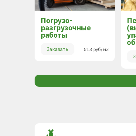
Погрузо-
Пе
разгрузочные
(в
работы
уп
894 руб/м3
об
Заказать
513 руб/м3
З