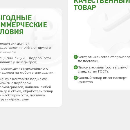
КАЧЕСТВЕННЫ
ТОВАР
ЫГОДНЫЕ
ОММЕРЧЕСКИЕ
СЛОВИЯ
елаем скидку при
едоставлении счёта от другого
ставщика
Контроль качества от произво
ец.цены, акции — подробности
до поставки
навайте у менеджеров;
Пиломатериалы соответствуют
провождение персонального
стандартам ГОСТа
неджера на любом этапе сделки;
Каждый товар имеет паспорт
крытие контракта под ключ:
качества
можем с подбором
ломатериалов, напилим любой
змер и объём, обработаем товар
и необходимости, доставим,
грузим/разгрузим