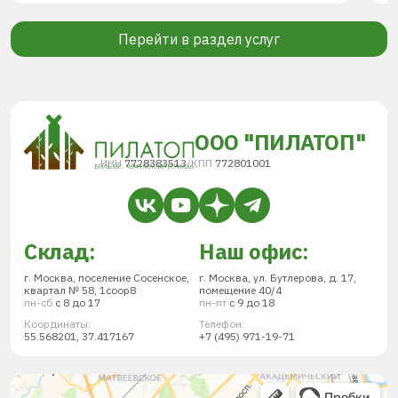
Перейти в раздел услуг
ООО "ПИЛАТОП"
ИНН
7728383513
/
КПП
772801001
Склад:
Наш офис:
г. Москва, поселение Сосенское,
г. Москва, ул. Бутлерова, д. 17,
квартал № 58, 1соор8
помещение 40/4
пн-сб
с 8 до 17
пн-пт
с 9 до 18
Координаты:
Телефон:
55.568201, 37.417167
+7 (495) 971-19-71