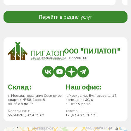
Перейти в раздел услуг
ООО "ПИЛАТОП"
ИНН
7728383513
/
КПП
772801001
Склад:
Наш офис:
г. Москва, поселение Сосенское,
г. Москва, ул. Бутлерова, д. 17,
квартал № 58, 1соор8
помещение 40/4
пн-сб
с 8 до 17
пн-пт
с 9 до 18
Координаты:
Телефон:
55.568201, 37.417167
+7 (495) 971-19-71