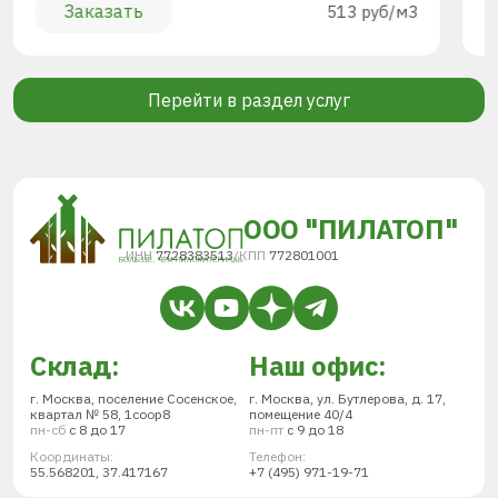
Заказать
513 руб/м3
Перейти в раздел услуг
ООО "ПИЛАТОП"
ИНН
7728383513
/
КПП
772801001
Склад:
Наш офис:
г. Москва, поселение Сосенское,
г. Москва, ул. Бутлерова, д. 17,
квартал № 58, 1соор8
помещение 40/4
пн-сб
с 8 до 17
пн-пт
с 9 до 18
Координаты:
Телефон:
55.568201, 37.417167
+7 (495) 971-19-71