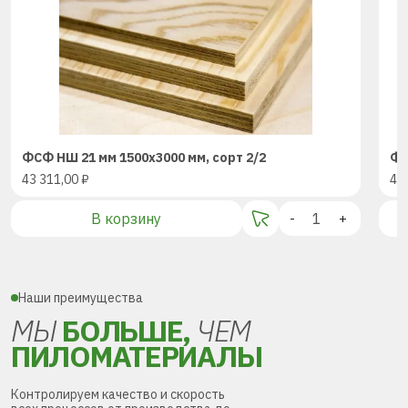
ФСФ НШ 21 мм 1500х3000 мм, сорт 2/2
ФС
43 311,00
₽
43
В корзину
-
+
Наши преимущества
МЫ
БОЛЬШЕ,
ЧЕМ
ПИЛОМАТЕРИАЛЫ
Контролируем качество и скорость