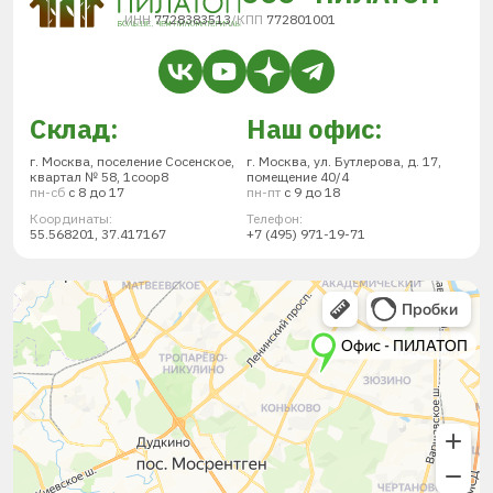
ИНН
7728383513
/
КПП
772801001
Склад:
Наш офис:
г. Москва, поселение Сосенское,
г. Москва, ул. Бутлерова, д. 17,
квартал № 58, 1соор8
помещение 40/4
пн-сб
с 8 до 17
пн-пт
с 9 до 18
Координаты:
Телефон:
55.568201, 37.417167
+7 (495) 971-19-71