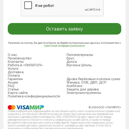
Оставить заявку
Нажимая на кнопку, Вы даете согласие на обработку персональных данных и соглашаетесь с
политикой конфиденциальности
О нас
Пиломатериалы
Производство
Брус
Контакты
Доска
Работа в «ПИЛАТОП»
Вагонка Штиль
Услуги
Доставка
Оплата
Гарантии
Дрова берёзовые колотые сухие
Акции
Фанера, OSB, ДВП, ДСП
FAQ
Хозблоки
Статьи
Защита для дерева
Карта сайта
Электроинструменты
Политика конфиденциальности
© 2026 ООО «ПИЛАТОП»
Любая информация, содержащаяся на настоящем сайте, носит исключительно справочный
характер и ни при каких обстоятельствах не может быть расценена как предложение
заключить договор (публичная оферта). ООО «ПИЛАТОП» не дает гарантий по поводу
своевременности, точности и полноты информации на веб-сайте, а также по поводу
беспрепятственного доступа к нему в любое время. Характеристики продукции, цены,
услуги, условия доставки, указанные на сайте, приведены для примера и могут быть
изменены в любое время без предварительного уведомления.