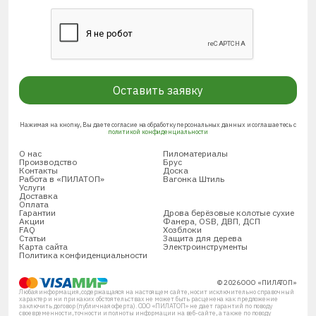
Оставить заявку
Нажимая на кнопку, Вы даете согласие на обработку персональных данных и соглашаетесь с
политикой конфиденциальности
О нас
Пиломатериалы
Производство
Брус
Контакты
Доска
Работа в «ПИЛАТОП»
Вагонка Штиль
Услуги
Доставка
Оплата
Гарантии
Дрова берёзовые колотые сухие
Акции
Фанера, OSB, ДВП, ДСП
FAQ
Хозблоки
Статьи
Защита для дерева
Карта сайта
Электроинструменты
Политика конфиденциальности
© 2026 ООО «ПИЛАТОП»
Любая информация, содержащаяся на настоящем сайте, носит исключительно справочный
характер и ни при каких обстоятельствах не может быть расценена как предложение
заключить договор (публичная оферта). ООО «ПИЛАТОП» не дает гарантий по поводу
своевременности, точности и полноты информации на веб-сайте, а также по поводу