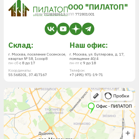
ООО "ПИЛАТОП"
ИНН
7728383513
/
КПП
772801001
Склад:
Наш офис:
г. Москва, поселение Сосенское,
г. Москва, ул. Бутлерова, д. 17,
квартал № 58, 1соор8
помещение 40/4
пн-сб
с 8 до 17
пн-пт
с 9 до 18
Координаты:
Телефон:
55.568201, 37.417167
+7 (495) 971-19-71