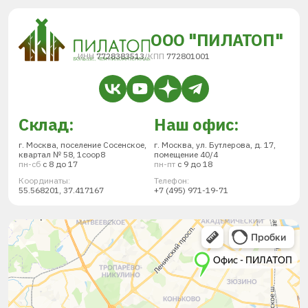
ООО "ПИЛАТОП"
ИНН
7728383513
/
КПП
772801001
Склад:
Наш офис:
г. Москва, поселение Сосенское,
г. Москва, ул. Бутлерова, д. 17,
квартал № 58, 1соор8
помещение 40/4
пн-сб
с 8 до 17
пн-пт
с 9 до 18
Координаты:
Телефон:
55.568201, 37.417167
+7 (495) 971-19-71