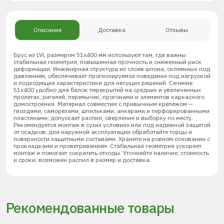
Описание
Доставка
Отзывы
Брус из LVL размером 51х400 мм используют там, где важны
стабильная геометрия, повышенная прочность и сниженный риск
деформации. Инженерная структура из слоев шпона, склеенных под
давлением, обеспечивает прогнозируемое поведение под нагрузкой
и подходящие характеристики для несущих решений. Сечение
51х400 удобно для балок перекрытий на средних и увеличенных
пролетах, ригелей, перемычек, прогонами и элементов каркасного
домостроения. Материал совместим с привычным крепежом —
гвоздями, саморезами, шпильками, анкерами и перфорированными
пластинами; допускает распил, сверление и выборку по месту.
Рекомендуется монтаж в сухих условиях или под надежной защитой
от осадков; для наружной эксплуатации обработайте торцы и
поверхности защитными составами. Храните на ровном основании с
прокладками и проветриванием. Стабильная геометрия ускоряет
монтаж и помогает сократить отходы. Уточняйте наличие, стоимость
и сроки; возможен распил в размер и доставка.
Рекомендованные товары