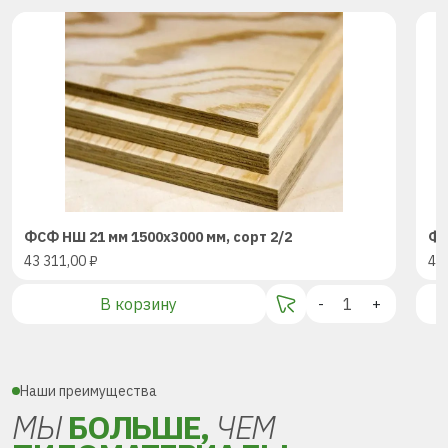
ФСФ НШ 21 мм 1500х3000 мм, сорт 2/2
ФС
43 311,00
₽
43
В корзину
-
+
Наши преимущества
МЫ
БОЛЬШЕ,
ЧЕМ