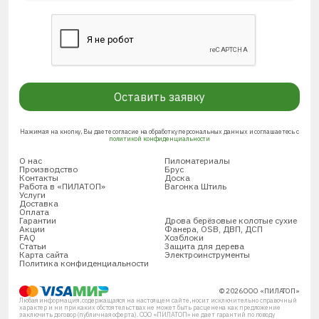
Оставить заявку
Нажимая на кнопку, Вы даете согласие на обработку персональных данных и соглашаетесь с
политикой конфиденциальности
О нас
Пиломатериалы
Производство
Брус
Контакты
Доска
Работа в «ПИЛАТОП»
Вагонка Штиль
Услуги
Доставка
Оплата
Гарантии
Дрова берёзовые колотые сухие
Акции
Фанера, OSB, ДВП, ДСП
FAQ
Хозблоки
Статьи
Защита для дерева
Карта сайта
Электроинструменты
Политика конфиденциальности
© 2026 ООО «ПИЛАТОП»
Любая информация, содержащаяся на настоящем сайте, носит исключительно справочный
характер и ни при каких обстоятельствах не может быть расценена как предложение
заключить договор (публичная оферта). ООО «ПИЛАТОП» не дает гарантий по поводу