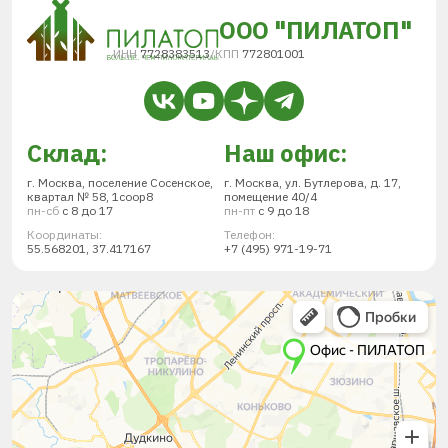
ООО "ПИЛАТОП"
ИНН
7728383513
/
КПП
772801001
Склад:
Наш офис:
г. Москва, поселение Сосенское,
г. Москва, ул. Бутлерова, д. 17,
квартал № 58, 1соор8
помещение 40/4
пн-сб
с 8 до 17
пн-пт
с 9 до 18
Координаты:
Телефон:
55.568201, 37.417167
+7 (495) 971-19-71