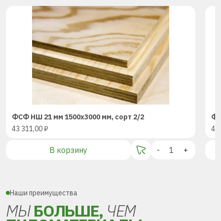
ФСФ НШ 21 мм 1500х3000 мм, сорт 2/2
ФС
43 311,00
₽
43
В корзину
-
+
Наши преимущества
МЫ
БОЛЬШЕ,
ЧЕМ