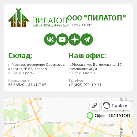
ООО "ПИЛАТОП"
ИНН
7728383513
/
КПП
772801001
Склад:
Наш офис:
г. Москва, поселение Сосенское,
г. Москва, ул. Бутлерова, д. 17,
квартал № 58, 1соор8
помещение 40/4
пн-сб
с 8 до 17
пн-пт
с 9 до 18
Координаты:
Телефон:
55.568201, 37.417167
+7 (495) 971-19-71