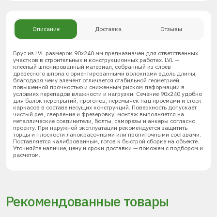
Описание
Доставка
Отзывы
Брус из LVL размером 90х240 мм предназначен для ответственных
участков в строительных и конструкционных работах. LVL —
клееный шпонированный материал, собранный из слоев
древесного шпона с ориентированными волокнами вдоль длины,
благодаря чему элемент отличается стабильной геометрией,
повышенной прочностью и сниженным риском деформации в
условиях перепадов влажности и нагрузки. Сечение 90х240 удобно
для балок перекрытий, прогонов, перемычек над проемами и стоек
каркасов в составе несущих конструкций. Поверхность допускает
чистый рез, сверление и фрезеровку; монтаж выполняется на
металлические соединители, болты, саморезы и анкеры согласно
проекту. При наружной эксплуатации рекомендуется защитить
торцы и плоскости лакокрасочными или пропиточными составами.
Поставляется калиброванным, готов к быстрой сборке на объекте.
Уточняйте наличие, цену и сроки доставки — поможем с подбором и
расчетом.
Рекомендованные товары