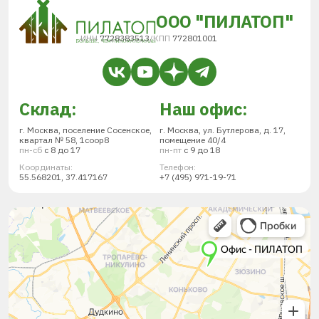
ООО "ПИЛАТОП"
ИНН
7728383513
/
КПП
772801001
Склад:
Наш офис:
г. Москва, поселение Сосенское,
г. Москва, ул. Бутлерова, д. 17,
квартал № 58, 1соор8
помещение 40/4
пн-сб
с 8 до 17
пн-пт
с 9 до 18
Координаты:
Телефон:
55.568201, 37.417167
+7 (495) 971-19-71