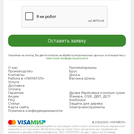
Оставить заявку
Нажимая на кнопку, Вы даете согласие на обработку персональных данных и соглашаетесь с
политикой конфиденциальности
О нас
Пиломатериалы
Производство
Брус
Контакты
Доска
Работа в «ПИЛАТОП»
Вагонка Штиль
Услуги
Доставка
Оплата
Гарантии
Дрова берёзовые колотые сухие
Акции
Фанера, OSB, ДВП, ДСП
FAQ
Хозблоки
Статьи
Защита для дерева
Карта сайта
Электроинструменты
Политика конфиденциальности
© 2026 ООО «ПИЛАТОП»
Любая информация, содержащаяся на настоящем сайте, носит исключительно справочный
характер и ни при каких обстоятельствах не может быть расценена как предложение
заключить договор (публичная оферта). ООО «ПИЛАТОП» не дает гарантий по поводу