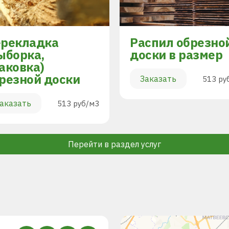
рекладка
Распил обрезно
ыборка,
доски в размер
аковка)
резной доски
Заказать
513 ру
аказать
513 руб/м3
Перейти в раздел услуг