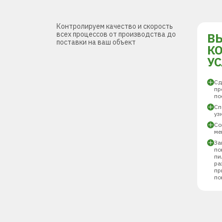
Контролируем качество и скорость
всех процессов от производства до
В
поставки на ваш объект
К
У
Сд
пр
по
Сп
уз
Со
ме
За
по
пи
ра
пр
по