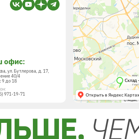
 офис:
ква, ул. Бутлерова, д. 17,
ение 40/4
 9 до 18
он:
5) 971-19-71
ЛЬШЕ,
ЧЕ