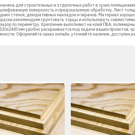
ачена для строительных и отделочных работ в сухих помещениях
шлифованную поверхность и предсказуемую обработку. Лист толщи
адних стенок, декоративных накладок и экранов. Материал хорош
окраски рекомендуем грунтовать торцы и использовать совмести
азор по периметру. Крепление выполняют на клей ПВА, полимерны
0х2440 мм удобно раскраивается под задачи ваших проектов; хр
жности. Оформляйте заказ онлайн, уточняйте наличие, доступен ра