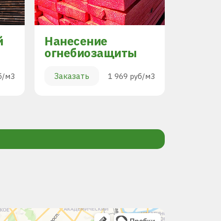
й
Нанесение
Торцо
огнебиозащиты
Заказа
Заказать
б/м3
1 969 руб/м3