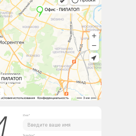
М
Имя*
Телефон*