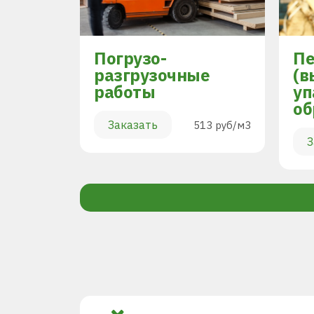
Погрузо-
Пе
разгрузочные
(в
работы
уп
894 руб/м3
об
Заказать
513 руб/м3
З