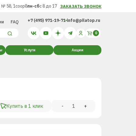
 № 58, 1соор8
пн-сб
с 8 до 17
ЗАКАЗАТЬ ЗВОНОК
+7 (495) 971-19-71
info@pilatop.ru
ии
FAQ
ты
Услуги
Акции
Купить в 1 клик
-
+