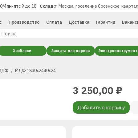
40/4
пн-пт
с 9 до 18
Склад:
г. Москва, поселение Сосенское, квартал
с
Производство
Оплата
Доставка
Гарантии
Ваканс
Хозблоки
Защита для дерева
Электроинструмен
МДФ
МДФ 1830x2440x24
3 250,00
₽
Добавить в корзину