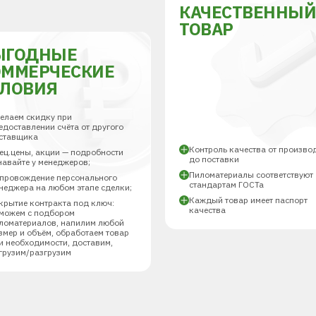
КАЧЕСТВЕННЫ
ТОВАР
ЫГОДНЫЕ
ОММЕРЧЕСКИЕ
СЛОВИЯ
елаем скидку при
едоставлении счёта от другого
ставщика
Контроль качества от произво
ец.цены, акции — подробности
до поставки
навайте у менеджеров;
Пиломатериалы соответствуют
провождение персонального
стандартам ГОСТа
неджера на любом этапе сделки;
Каждый товар имеет паспорт
крытие контракта под ключ:
качества
можем с подбором
ломатериалов, напилим любой
змер и объём, обработаем товар
и необходимости, доставим,
грузим/разгрузим