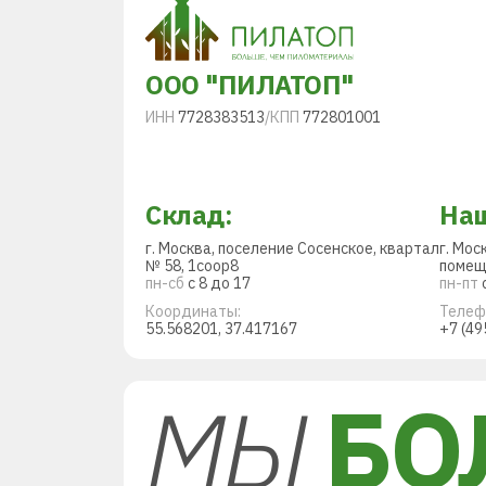
ООО "ПИЛАТОП"
ИНН
7728383513
/
КПП
772801001
Склад:
Наш
г. Москва, поселение Сосенское, квартал
г. Мос
№ 58, 1соор8
помещ
пн-сб
с 8 до 17
пн-пт
с
Координаты:
Телеф
55.568201, 37.417167
+7 (49
МЫ
БО