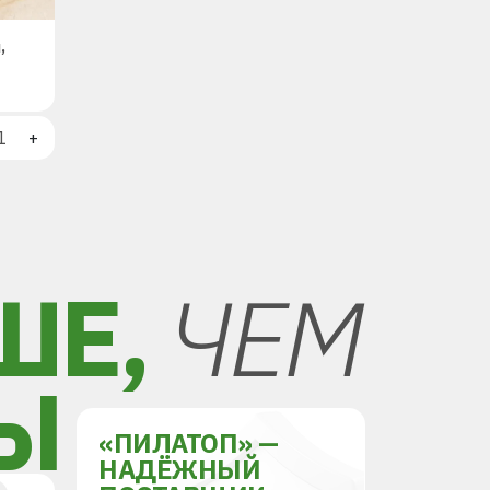
,
+
ШЕ,
ЧЕМ
Ы
«ПИЛАТОП» —
НАДЁЖНЫЙ