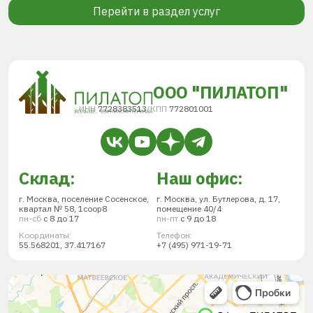
Перейти в раздел услуг
ООО "ПИЛАТОП"
ИНН
7728383513
/
КПП
772801001
Склад:
Наш офис:
г. Москва, поселение Сосенское,
г. Москва, ул. Бутлерова, д. 17,
квартал № 58, 1соор8
помещение 40/4
пн-сб
с 8 до 17
пн-пт
с 9 до 18
Координаты:
Телефон:
55.568201, 37.417167
+7 (495) 971-19-71