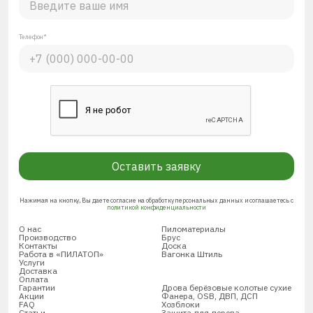
Телефон*
Оставить заявку
Нажимая на кнопку, Вы даете согласие на обработку персональных данных и соглашаетесь с
политикой конфиденциальности
О нас
Пиломатериалы
Производство
Брус
Контакты
Доска
Работа в «ПИЛАТОП»
Вагонка Штиль
Услуги
Доставка
Оплата
Гарантии
Дрова берёзовые колотые сухие
Акции
Фанера, OSB, ДВП, ДСП
FAQ
Хозблоки
Статьи
Защита для дерева