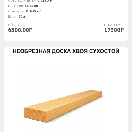
Объём 1-й шт, м³:
0.0180м³
В 1 м³, шт:
55.56шт
Объём, м³:
0.3600м³
Штук:
20шт
Общая ценa
Цена за м³.
6300.00₽
17500₽