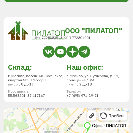
ООО "ПИЛАТОП"
ИНН
7728383513
/
КПП
772801001
Склад:
Наш офис:
г. Москва, поселение Сосенское,
г. Москва, ул. Бутлерова, д. 17,
квартал № 58, 1соор8
помещение 40/4
пн-сб
с 8 до 17
пн-пт
с 9 до 18
Координаты:
Телефон:
55.568201, 37.417167
+7 (495) 971-19-71