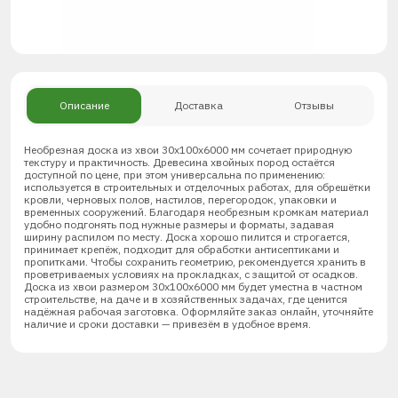
Описание
Доставка
Отзывы
Необрезная доска из хвои 30х100х6000 мм сочетает природную
текстуру и практичность. Древесина хвойных пород остаётся
доступной по цене, при этом универсальна по применению:
используется в строительных и отделочных работах, для обрешётки
кровли, черновых полов, настилов, перегородок, упаковки и
временных сооружений. Благодаря необрезным кромкам материал
удобно подгонять под нужные размеры и форматы, задавая
ширину распилом по месту. Доска хорошо пилится и строгается,
принимает крепёж, подходит для обработки антисептиками и
пропитками. Чтобы сохранить геометрию, рекомендуется хранить в
проветриваемых условиях на прокладках, с защитой от осадков.
Доска из хвои размером 30х100х6000 мм будет уместна в частном
строительстве, на даче и в хозяйственных задачах, где ценится
надёжная рабочая заготовка. Оформляйте заказ онлайн, уточняйте
наличие и сроки доставки — привезём в удобное время.