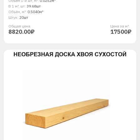
Объём 1-й шт, м³:
0.0252м³
В 1 м³, шт:
39.68шт
Объём, м³:
0.5040м³
Штук:
20шт
Общая ценa
Цена за м³.
8820.00₽
17500₽