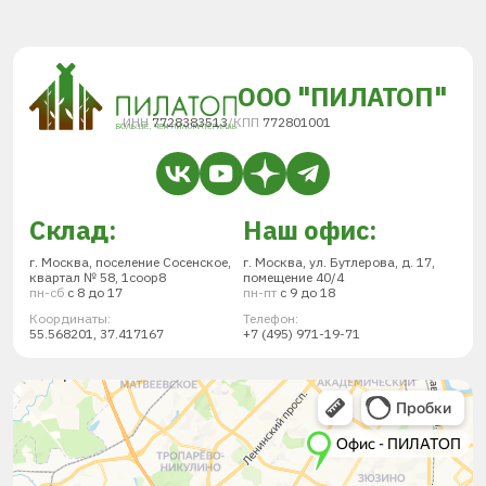
ООО "ПИЛАТОП"
ИНН
7728383513
/
КПП
772801001
Склад:
Наш офис:
г. Москва, поселение Сосенское,
г. Москва, ул. Бутлерова, д. 17,
квартал № 58, 1соор8
помещение 40/4
пн-сб
с 8 до 17
пн-пт
с 9 до 18
Координаты:
Телефон:
55.568201, 37.417167
+7 (495) 971-19-71