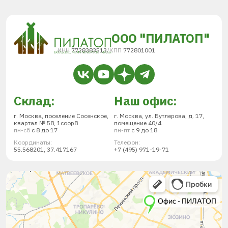
ООО "ПИЛАТОП"
ИНН
7728383513
/
КПП
772801001
Склад:
Наш офис:
г. Москва, поселение Сосенское,
г. Москва, ул. Бутлерова, д. 17,
квартал № 58, 1соор8
помещение 40/4
пн-сб
с 8 до 17
пн-пт
с 9 до 18
Координаты:
Телефон:
55.568201, 37.417167
+7 (495) 971-19-71