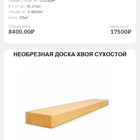
Объём 1-й шт, м³:
0.0240м³
В 1 м³, шт:
41.67шт
Объём, м³:
0.4800м³
Штук:
20шт
Общая ценa
Цена за м³.
8400.00₽
17500₽