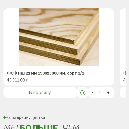
ФСФ НШ 21 мм 1500х3000 мм, сорт 2/2
ФС
43 311,00
₽
43
В корзину
-
+
Наши преимущества
МЫ
БОЛЬШЕ,
ЧЕМ