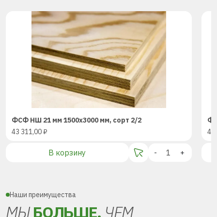
ФСФ НШ 21 мм 1500х3000 мм, сорт 2/2
ФС
43 311,00
₽
43
В корзину
-
+
Наши преимущества
МЫ
БОЛЬШЕ,
ЧЕМ