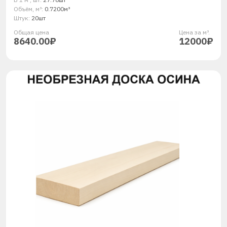
Объём, м³:
0.7200м³
Штук:
20шт
Общая ценa
Цена за м³.
8640.00₽
12000₽