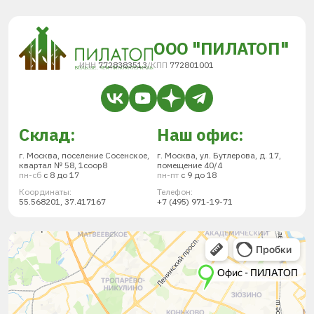
ООО "ПИЛАТОП"
ИНН
7728383513
/
КПП
772801001
Склад:
Наш офис:
г. Москва, поселение Сосенское,
г. Москва, ул. Бутлерова, д. 17,
квартал № 58, 1соор8
помещение 40/4
пн-сб
с 8 до 17
пн-пт
с 9 до 18
Координаты:
Телефон:
55.568201, 37.417167
+7 (495) 971-19-71