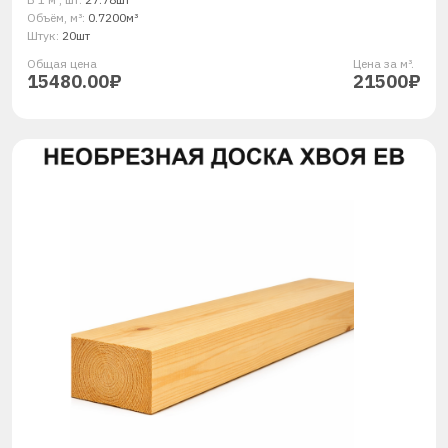
Объём, м³:
0.7200м³
Штук:
20шт
Общая ценa
Цена за м³.
15480.00₽
21500₽