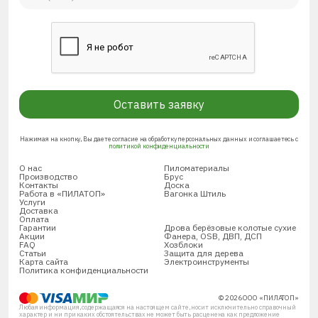
Оставить заявку
Нажимая на кнопку, Вы даете согласие на обработку персональных данных и соглашаетесь с
политикой конфиденциальности
О нас
Пиломатериалы
Производство
Брус
Контакты
Доска
Работа в «ПИЛАТОП»
Вагонка Штиль
Услуги
Доставка
Оплата
Гарантии
Дрова берёзовые колотые сухие
Акции
Фанера, OSB, ДВП, ДСП
FAQ
Хозблоки
Статьи
Защита для дерева
Карта сайта
Электроинструменты
Политика конфиденциальности
© 2026 ООО «ПИЛАТОП»
Любая информация, содержащаяся на настоящем сайте, носит исключительно справочный
характер и ни при каких обстоятельствах не может быть расценена как предложение