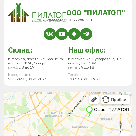
ООО "ПИЛАТОП"
ИНН
7728383513
/
КПП
772801001
Склад:
Наш офис:
г. Москва, поселение Сосенское,
г. Москва, ул. Бутлерова, д. 17,
квартал № 58, 1соор8
помещение 40/4
пн-сб
с 8 до 17
пн-пт
с 9 до 18
Координаты:
Телефон:
55.568201, 37.417167
+7 (495) 971-19-71