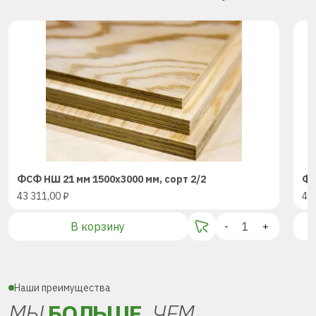
ФСФ НШ 21 мм 1500х3000 мм, сорт 2/2
ФС
43 311,00
₽
43
В корзину
-
+
Наши преимущества
МЫ
БОЛЬШЕ,
ЧЕМ