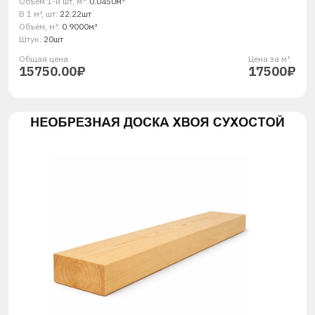
Объём 1-й шт, м³:
0.0450м³
В 1 м³, шт:
22.22шт
Объём, м³:
0.9000м³
Штук:
20шт
Общая ценa
Цена за м³.
15750.00₽
17500₽