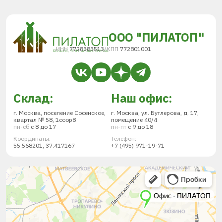
ООО "ПИЛАТОП"
ИНН
7728383513
/
КПП
772801001
Склад:
Наш офис:
г. Москва, поселение Сосенское,
г. Москва, ул. Бутлерова, д. 17,
квартал № 58, 1соор8
помещение 40/4
пн-сб
с 8 до 17
пн-пт
с 9 до 18
Координаты:
Телефон:
55.568201, 37.417167
+7 (495) 971-19-71