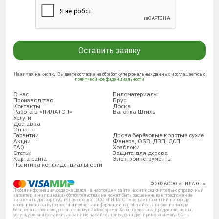
Оставить заявку
Нажимая на кнопку, Вы даете согласие на обработку персональных данных и соглашаетесь с
политикой конфиденциальности
О нас
Пиломатериалы
Производство
Брус
Контакты
Доска
Работа в «ПИЛАТОП»
Вагонка Штиль
Услуги
Доставка
Оплата
Гарантии
Дрова берёзовые колотые сухие
Акции
Фанера, OSB, ДВП, ДСП
FAQ
Хозблоки
Статьи
Защита для дерева
Карта сайта
Электроинструменты
Политика конфиденциальности
© 2026 ООО «ПИЛАТОП»
Любая информация, содержащаяся на настоящем сайте, носит исключительно справочный
характер и ни при каких обстоятельствах не может быть расценена как предложение
заключить договор (публичная оферта). ООО «ПИЛАТОП» не дает гарантий по поводу
своевременности, точности и полноты информации на веб-сайте, а также по поводу
беспрепятственного доступа к нему в любое время. Характеристики продукции, цены,
услуги, условия доставки, указанные на сайте, приведены для примера и могут быть