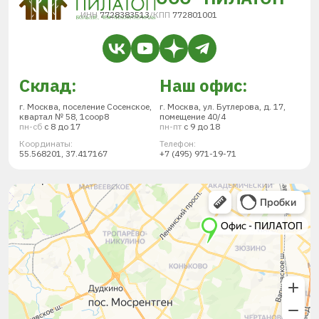
ИНН
7728383513
/
КПП
772801001
Склад:
Наш офис:
г. Москва, поселение Сосенское,
г. Москва, ул. Бутлерова, д. 17,
квартал № 58, 1соор8
помещение 40/4
пн-сб
с 8 до 17
пн-пт
с 9 до 18
Координаты:
Телефон:
55.568201, 37.417167
+7 (495) 971-19-71