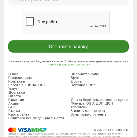
Оставить заявку
Нажимая на кнопку, Вы даете согласие на обработку персональных данных и соглашаетесь с
политикой конфиденциальности
О нас
Пиломатериалы
Производство
Брус
Контакты
Доска
Работа в «ПИЛАТОП»
Вагонка Штиль
Услуги
Доставка
Оплата
Гарантии
Дрова берёзовые колотые сухие
Акции
Фанера, OSB, ДВП, ДСП
FAQ
Хозблоки
Статьи
Защита для дерева
Карта сайта
Электроинструменты
Политика конфиденциальности
© 2026 ООО «ПИЛАТОП»
Любая информация, содержащаяся на настоящем сайте, носит исключительно справочный
характер и ни при каких обстоятельствах не может быть расценена как предложение