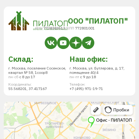
ООО "ПИЛАТОП"
ИНН
7728383513
/
КПП
772801001
Склад:
Наш офис:
г. Москва, поселение Сосенское,
г. Москва, ул. Бутлерова, д. 17,
квартал № 58, 1соор8
помещение 40/4
пн-сб
с 8 до 17
пн-пт
с 9 до 18
Координаты:
Телефон:
55.568201, 37.417167
+7 (495) 971-19-71