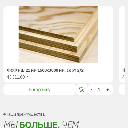
ФСФ НШ 21 мм 1500х3000 мм, сорт 2/2
ФС
43 311,00
₽
43
В корзину
-
+
Наши преимущества
МЫ
БОЛЬШЕ,
ЧЕМ