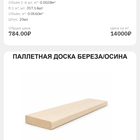
Объём 1-й шт, м³:
0.0028м³
В 1 м³, шт:
357.14шт
Объём, м³:
0.0560м³
Штук:
20шт
Общая ценa
Цена за м³.
784.00₽
14000₽