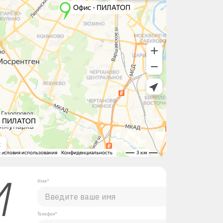
М
Имя*
Телефон*