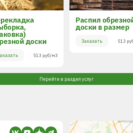
рекладка
Распил обрезно
ыборка,
доски в размер
аковка)
резной доски
Заказать
513 ру
аказать
513 руб/м3
Перейти в раздел услуг