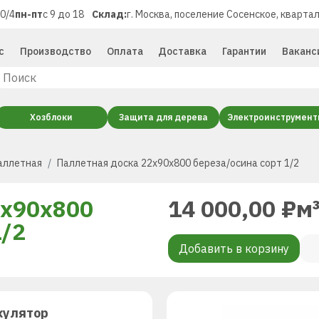
40/4
пн-пт
с 9 до 18
Склад:
г. Москва, поселение Сосенское, квартал
с
Производство
Оплата
Доставка
Гарантии
Ваканс
Хозблоки
Защита для дерева
Электроинструмен
аллетная
Паллетная доска 22x90x800 береза/осина сорт 1/2
2x90x800
14 000,00
₽
м
1/2
Добавить в корзину
кулятор