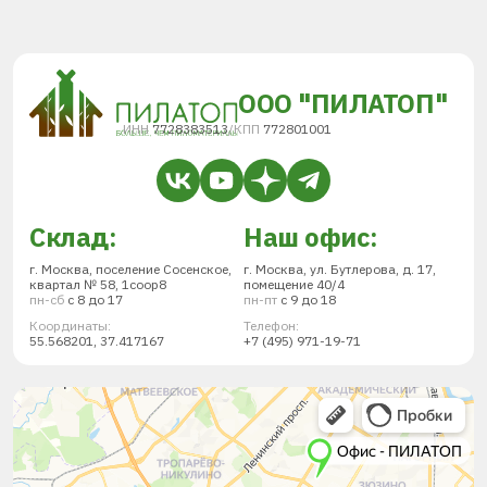
ООО "ПИЛАТОП"
ИНН
7728383513
/
КПП
772801001
Склад:
Наш офис:
г. Москва, поселение Сосенское,
г. Москва, ул. Бутлерова, д. 17,
квартал № 58, 1соор8
помещение 40/4
пн-сб
с 8 до 17
пн-пт
с 9 до 18
Координаты:
Телефон:
55.568201, 37.417167
+7 (495) 971-19-71