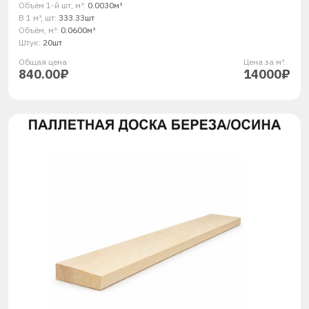
Объём 1-й шт, м³:
0.0030м³
В 1 м³, шт:
333.33шт
Объём, м³:
0.0600м³
Штук:
20шт
Общая ценa
Цена за м³.
840.00₽
14000₽